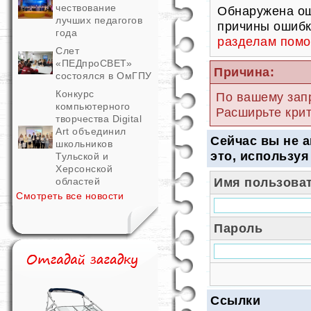
чествование
Обнаружена ош
лучших педагогов
причины ошибк
года
разделам пом
Слет
«ПЕДпроСВЕТ»
Причина:
состоялся в ОмГПУ
Конкурс
По вашему запр
компьютерного
Расширьте крит
творчества Digital
Art объединил
Сейчас вы не 
школьников
это, используя
Тульской и
Херсонской
Имя пользовате
областей
Смотреть все новости
Пароль
Ссылки