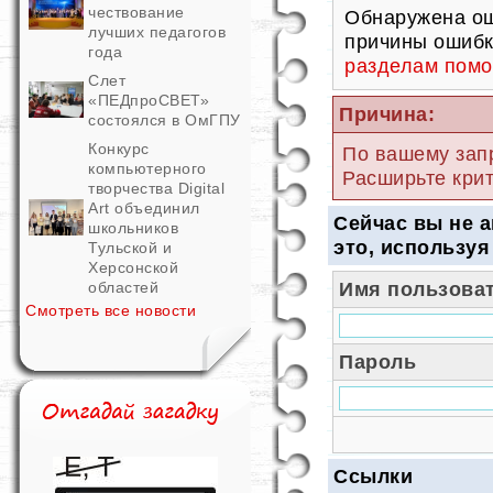
чествование
Обнаружена ош
лучших педагогов
причины ошибк
года
разделам пом
Слет
«ПЕДпроСВЕТ»
Причина:
состоялся в ОмГПУ
Конкурс
По вашему запр
компьютерного
Расширьте крит
творчества Digital
Art объединил
Сейчас вы не 
школьников
это, используя
Тульской и
Херсонской
Имя пользовате
областей
Смотреть все новости
Пароль
Ссылки