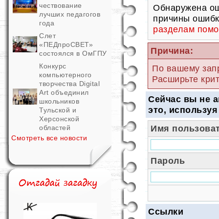
чествование
Обнаружена ош
лучших педагогов
причины ошибк
года
разделам пом
Слет
«ПЕДпроСВЕТ»
Причина:
состоялся в ОмГПУ
Конкурс
По вашему запр
компьютерного
Расширьте крит
творчества Digital
Art объединил
Сейчас вы не 
школьников
это, используя
Тульской и
Херсонской
Имя пользовате
областей
Смотреть все новости
Пароль
Ссылки