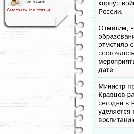
Три чашки
корпус вой
Смотреть все статьи
России.
Отметим, ч
образован
отметило с
состоялос
мероприяти
дате.
Министр п
Кравцов р
сегодня в
уделяется 
воспитани