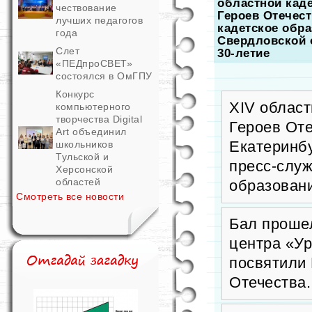
областной кад
чествование
Героев Отечест
лучших педагогов
кадетское обр
года
Свердловской 
Слет
30-летие
«ПЕДпроСВЕТ»
состоялся в ОмГПУ
Конкурс
XIV област
компьютерного
творчества Digital
Героев Оте
Art объединил
Екатеринб
школьников
Тульской и
пресс-слу
Херсонской
областей
образован
Смотреть все новости
Бал прошел
центра «У
посвятили 
Отечества