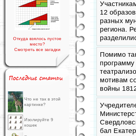
Участникам
12 образов
разных му
региона. Р
разделилис
Откуда взялось пустое
место?
Смотреть все загадки
Помимо тан
программу
театрализо
мотивам с
войны 1812
Что не так в этой
Учредител
картинке?
Министерс
Изолируйте 9
Свердловск
кошек
бал Екатер