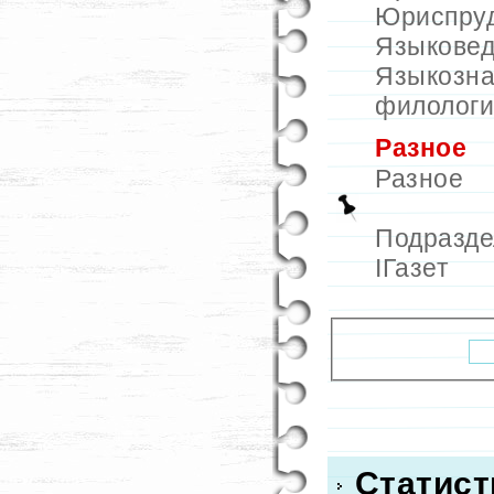
Юриспру
Языкове
Языкозна
филологи
Разное
Разное
Подразд
IГазет
Статист