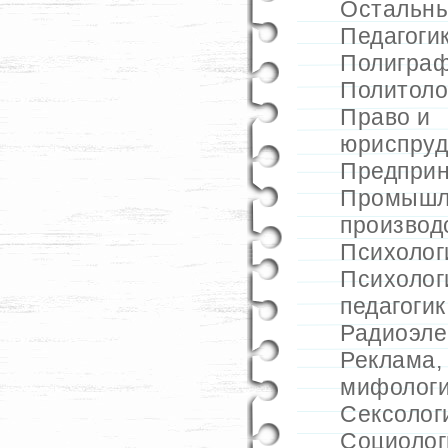
Остальн
Педагоги
Полигра
Политоло
Право и
юриспру
Предприн
Промышл
производ
Психолог
Психолог
педагогик
Радиоэле
Реклама
мифолог
Сексолог
Социолог