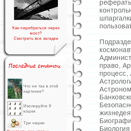
рефераты
контроль
шпаргалк
пользова
Как перебраться через
мост?
Смотреть все загадки
Подразд
космонав
Админист
право
,
Ар
процесс
,
Астролог
Что не так в этой
Астроно
картинке?
Банковск
Безопасн
Изолируйте 9
кошек
жизнедея
Биограф
Три чашки
Биология