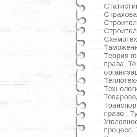
Статисти
Страхова
Строител
Строител
Схемотех
Таможенн
Теория г
права
,
Те
организа
Теплотех
Технолог
Товарове
Транспор
право
,
Т
Уголовно
процесс
,