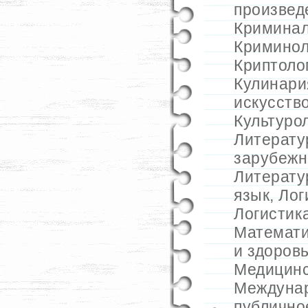
произвед
Криминал
Криминол
Криптоло
Кулинари
искусств
Культуро
Литератур
зарубежн
Литерату
язык
,
Лог
Логистик
Математ
и здоров
Медицинс
Междуна
публично