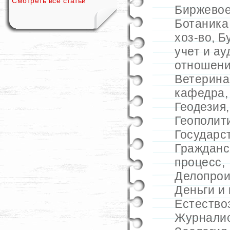
Смотреть все статьи
Биржевое
Ботаника
хоз-во
,
Б
учет и ау
отношен
Ветерина
кафедра
Геодезия
Геополит
Государс
Гражданс
процесс
,
Делопрои
Деньги и 
Естество
Журнали