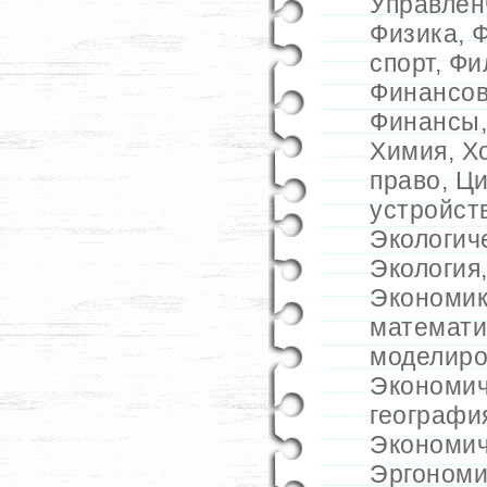
Управлен
Физика
,
Ф
спорт
,
Фи
Финансов
Финансы
Химия
,
Х
право
,
Ц
устройст
Экологич
Экология
Экономик
математи
моделиро
Экономич
географи
Экономич
Эргономи