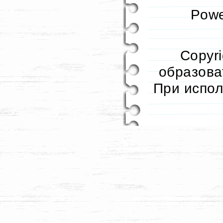
Pow
Copyr
образоват
При испол