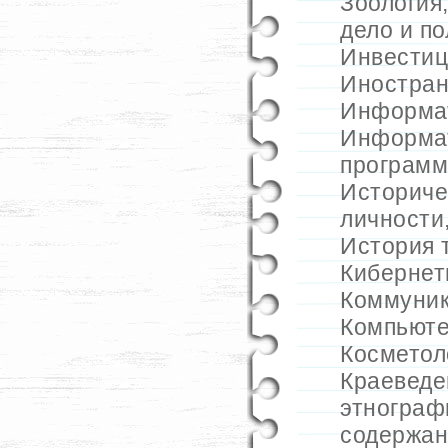
Зоология
дело и п
Инвестиц
Иностран
Информа
Информа
программ
Историче
личности
История 
Кибернет
Коммуник
Компьюте
Косметол
Краеведе
этнограф
содержан