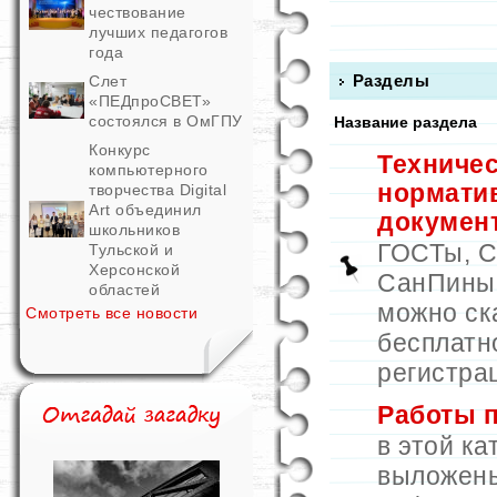
чествование
лучших педагогов
года
Разделы
Слет
«ПЕДпроСВЕТ»
состоялся в ОмГПУ
Название раздела
Конкурс
Техничес
компьютерного
нормати
творчества Digital
Art объединил
докумен
школьников
ГОСТы, 
Тульской и
Херсонской
СанПины и
областей
можно ск
Смотреть все новости
бесплатн
регистра
Работы 
в этой ка
выложен