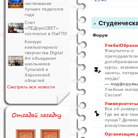
чествование
лучших педагогов
года
Студенческ
Слет
«ПЕДпроСВЕТ»
состоялся в ОмГПУ
Форум
Конкурс
Учеба\Образо
компьютерного
Факультеты и
творчества Digital
преподаватели
Art объединил
допобразовани
школьников
курсы, экзамен
Тульской и
зачеты, пятерк
Херсонской
неуды!
областей
— подфорумы
Смотреть все новости
Учебные мате
Сессия!
Университеты
Все об универс
Где же все-так
лучше? Делим
впечатлениями
Организации 