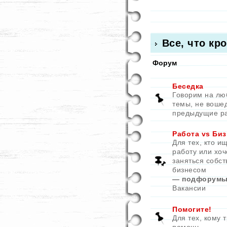
Все, что кр
Форум
Беседка
Говорим на л
темы, не воше
предыдущие р
Работа vs Биз
Для тех, кто и
работу или хоч
заняться собс
бизнесом
— подфорумы
Вакансии
Помогите!
Для тех, кому 