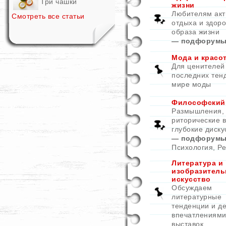
Три чашки
жизни
Любителям акт
Смотреть все статьи
отдыха и здоро
образа жизни
— подфорумы
Мода и красо
Для ценителей
последних тен
мире моды
Философский
Размышления,
риторические 
глубокие диску
— подфорумы
Психология
,
Ре
Литература и
изобразитель
искусство
Обсуждаем
литературные
тенденции и д
впечатлениями
выставок