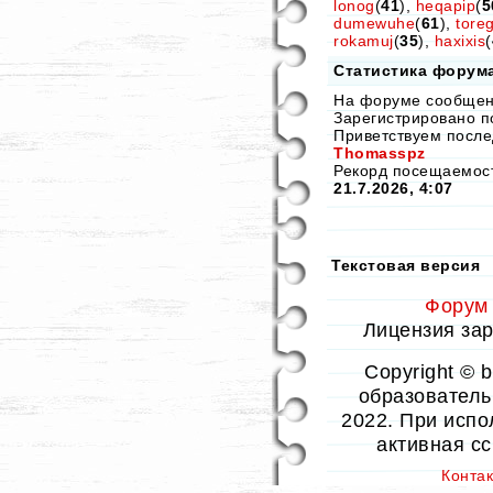
lonog
(
41
),
heqapip
(
5
dumewuhe
(
61
),
tore
rokamuj
(
35
),
haxixis
(
Статистика форум
На форуме сообще
Зарегистрировано п
Приветствуем после
Thomasspz
Рекорд посещаемо
21.7.2026, 4:07
Текстовая версия
Форум
Лицензия заре
Copyright © 
образовательн
2022. При испо
активная с
Конта