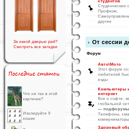
студентов
Студенческие 
Профком,
Самоуправлен
другие
От сессии д
За какой дверью рай?
Смотреть все загадки
Форум
Авто\Мото
Этот форум со
любителей быс
езды
Компьютеры 
Что не так в этой
интернет
Все о софте, ж
картинке?
глобальной се
— подфорумы
Изолируйте 9
Телефоны, см
кошек
коммуникатор
Здоровый об