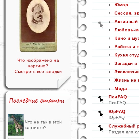
Юмор
Сессия, э
Активный
Любовь-м
Кино и му
Работа и 
Кухня сту
Что изображено на
Загадки в
картине?
Смотреть все загадки
Эксклюзи
Жизнь на 
Мода
ПсиFAQ
ПсиFAQ
ЮрFAQ
ЮрFAQ
Что не так в этой
Служебный ра
картинке?
Раздел для с