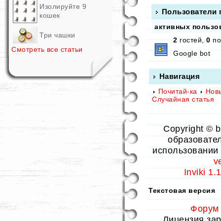
Изолируйте 9
Пользователи 
кошек
активных пользов
Три чашки
2
гостей,
0
по
Смотреть все статьи
Google bot
Навигация
Почитай-ка
Нов
Случайная статья
Copyright © 
образовател
использовании 
v
Inviki 1
Текстовая версия
Форум
Лицензия заре