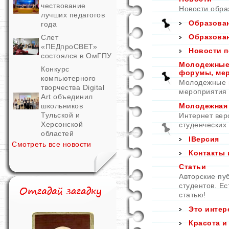
чествование
Новости обра
лучших педагогов
Образован
года
Образован
Слет
«ПЕДпроСВЕТ»
Новости п
состоялся в ОмГПУ
Молодежные 
Конкурс
форумы, ме
компьютерного
Молодежные и
творчества Digital
мероприятия
Art объединил
школьников
Молодежная
Тульской и
Интернет вер
Херсонской
студенческих
областей
IВерсия
Смотреть все новости
Контакты 
Статьи
Авторские пу
студентов. Е
статью!
Это интер
Красота и