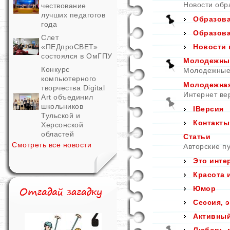
Новости обр
чествование
лучших педагогов
Образова
года
Образова
Слет
«ПЕДпроСВЕТ»
Новости 
состоялся в ОмГПУ
Молодежные
Конкурс
Молодежные 
компьютерного
Молодежная
творчества Digital
Интернет ве
Art объединил
школьников
IВерсия
Тульской и
Контакты
Херсонской
областей
Статьи
Смотреть все новости
Авторские пу
Это инте
Красота 
Юмор
Сессия, 
Активны