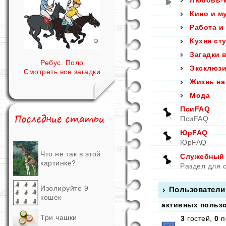
Любовь-
Кино и м
Работа и
Кухня ст
Загадки 
Ребус. Поло
Эксклюзи
Смотреть все загадки
Жизнь на
Мода
ПсиFAQ
ПсиFAQ
ЮрFAQ
ЮрFAQ
Что не так в этой
Служебный р
картинке?
Раздел для 
Изолируйте 9
Пользователи
кошек
активных пользо
Три чашки
3
гостей,
0
п