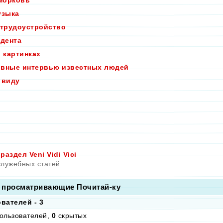
морковь
узыка
 трудоустройство
удента
в картинках
вные интервью известных людей
 виду
аздел Veni Vidi Vici
служебных статей
 просматривающие Почитай-ку
вателей - 3
ользователей,
0
скрытых