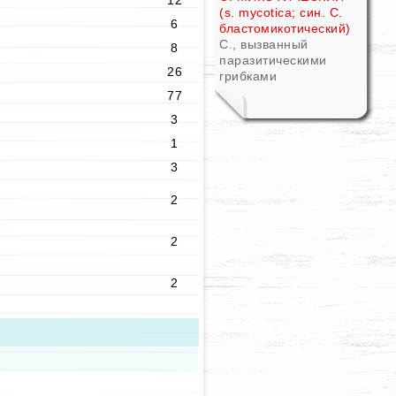
12
(s. mycotica; син. С.
6
бластомикотический)
С., вызванный
8
паразитическими
26
грибками
77
3
1
3
2
2
2