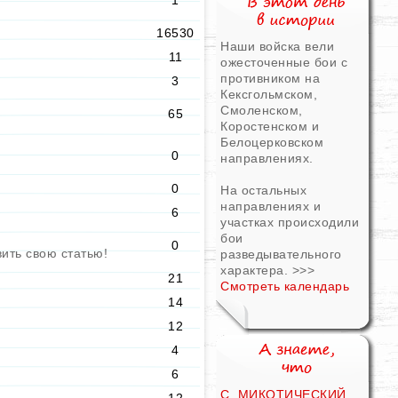
1
16530
Наши войска вели
11
ожесточенные бои с
противником на
3
Кексгольмском,
Смоленском,
65
Коростенском и
Белоцерковском
0
направлениях.
0
На остальных
направлениях и
6
участках происходили
бои
0
вить свою статью!
разведывательного
характера.
>>>
21
Смотреть календарь
14
12
4
6
С. МИКОТИЧЕСКИЙ