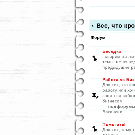
Все, что кр
Форум
Беседка
Говорим на л
темы, не воше
предыдущие р
Работа vs Биз
Для тех, кто и
работу или хоч
заняться собс
бизнесом
— подфорумы
Вакансии
Помогите!
Для тех, кому 