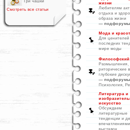
Три чашки
жизни
Любителям акт
Смотреть все статьи
отдыха и здоро
образа жизни
— подфорумы
Мода и красо
Для ценителей
последних тен
мире моды
Философский
Размышления,
риторические 
глубокие диску
— подфорумы
Психология
,
Ре
Литература и
изобразитель
искусство
Обсуждаем
литературные
тенденции и д
впечатлениями
выставок