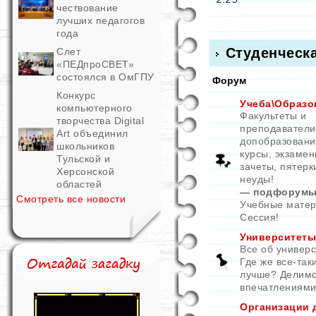
чествование
лучших педагогов
года
Студенческ
Слет
«ПЕДпроСВЕТ»
состоялся в ОмГПУ
Форум
Конкурс
Учеба\Образо
компьютерного
Факультеты и
творчества Digital
преподаватели
Art объединил
допобразовани
школьников
курсы, экзамен
Тульской и
зачеты, пятерк
Херсонской
неуды!
областей
— подфорумы
Смотреть все новости
Учебные мате
Сессия!
Университеты
Все об универс
Где же все-так
лучше? Делим
впечатлениями
Организации 