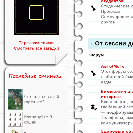
студентов
Студенческие 
Профком,
Самоуправлен
другие
От сессии д
Переложи спички
Смотреть все загадки
Форум
Авто\Мото
Этот форум со
любителей быс
езды
Компьютеры 
Что не так в этой
интернет
Все о софте, ж
картинке?
глобальной се
— подфорумы
Изолируйте 9
Телефоны, см
кошек
коммуникатор
Здоровый об