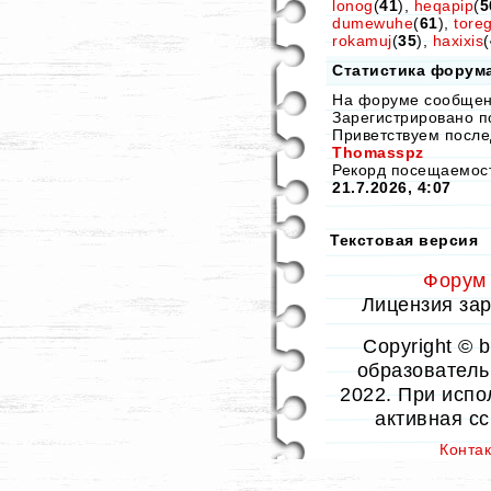
lonog
(
41
),
heqapip
(
5
dumewuhe
(
61
),
tore
rokamuj
(
35
),
haxixis
(
Статистика форум
На форуме сообще
Зарегистрировано п
Приветствуем после
Thomasspz
Рекорд посещаемо
21.7.2026, 4:07
Текстовая версия
Форум
Лицензия заре
Copyright © 
образовательн
2022. При испо
активная с
Конта