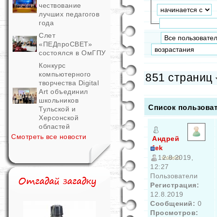
чествование
лучших педагогов
года
Слет
«ПЕДпроСВЕТ»
состоялся в ОмГПУ
Конкурс
компьютерного
851 страниц
творчества Digital
Art объединил
школьников
Список пользова
Тульской и
Херсонской
областей
Смотреть все новости
Андрей
fek
12.8.2019,
12:27
Пользователи
Регистрация:
12.8.2019
Сообщений:
0
Просмотров: