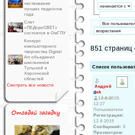
чествование
лучших педагогов
года
Слет
«ПЕДпроСВЕТ»
состоялся в ОмГПУ
Конкурс
компьютерного
851 страниц
творчества Digital
Art объединил
школьников
Список пользова
Тульской и
Херсонской
областей
Смотреть все новости
Андрей
fek
12.8.2019,
12:27
Пользователи
Регистрация:
12.8.2019
Сообщений:
0
Просмотров: