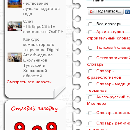
чествование
лучших педагогов
Поделиться…
года
Слет
Все словари
«ПЕДпроСВЕТ»
Архитектурно-
состоялся в ОмГПУ
строительный слова
Конкурс
компьютерного
Толковый слова
творчества Digital
Art объединил
Сексологически
школьников
словарь
Тульской и
Херсонской
Словарь
областей
фразеологизмов
Смотреть все новости
Словарь медици
терминов
Англо-русский с
Мюллера
Словарь полито
Словарь религи
терминов