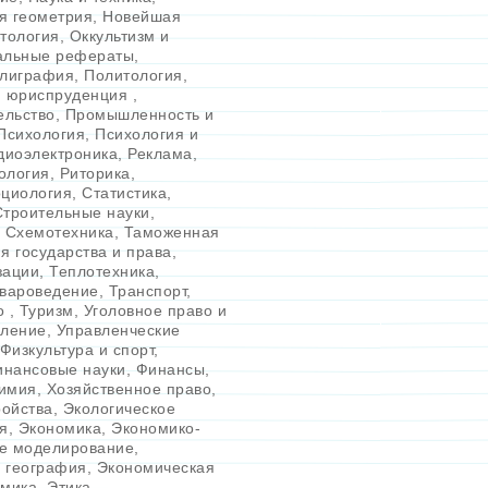
я геометрия
,
Новейшая
итология
,
Оккультизм и
альные рефераты
,
лиграфия
,
Политология
,
и юриспруденция
,
ельство
,
Промышленность и
Психология
,
Психология и
диоэлектроника
,
Реклама
,
ология
,
Риторика
,
циология
,
Статистика
,
Строительные науки
,
,
Схемотехника
,
Таможенная
я государства и права
,
зации
,
Теплотехника
,
вароведение
,
Транспорт
,
во
,
Туризм
,
Уголовное право и
вление
,
Управленческие
Физкультура и спорт
,
нансовые науки
,
Финансы
,
имия
,
Хозяйственное право
,
ойства
,
Экологическое
я
,
Экономика
,
Экономико-
е моделирование
,
 география
,
Экономическая
омика
,
Этика
,