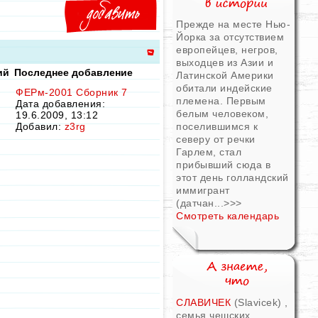
Прежде на месте Нью-
Йорка за отсутствием
европейцев, негров,
выходцев из Азии и
ий
Последнее добавление
Латинской Америки
обитали индейские
ФЕРм-2001 Сборник 7
племена. Первым
Дата добавления:
белым человеком,
19.6.2009, 13:12
Добавил:
z3rg
поселившимся к
северу от речки
Гарлем, стал
прибывший сюда в
этот день голландский
иммигрант
(датчан...
>>>
Смотреть календарь
СЛАВИЧЕК
(Slavicek) ,
семья чешских