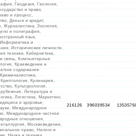
рафия
,
Геодезия
,
Геология
,
осударство и право
,
раво и процесс
,
тво
,
Деньги и кредит
,
е
,
Журналистика
,
Зоология
,
дело и полиграфия
,
ностранный язык
,
Информатика и
ание
,
Исторические личности
,
ия техники
,
Кибернетика
,
и связь
,
Компьютерные
логия
,
Краеведение и
раткое содержание
Криминалистика
,
,
Криптология
,
Кулинария
,
усство
,
Культурология
,
зарубежная
,
Литература и
огика
,
Логистика
,
Маркетинг
,
едицина и здоровье
,
216126
396039534
1353576
ауки
,
Международное
во
,
Международное частное
ародные отношения
,
еталлургия
,
Москвоведение
,
ипальное право
,
Налоги и
ие
,
Наука и техника
,