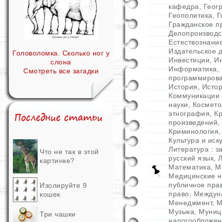
кафедра
,
Геог
Геополитика
,
Г
Гражданское п
Делопроизводс
Естествознани
Издательское 
Головоломка. Сколько ног у
Инвестиции
,
И
слона
Информатика
,
Смотреть все загадки
программиров
История
,
Истор
Коммуникации 
науки
,
Космето
этнография
,
К
произведений
,
Криминология
Культура и иск
Литература : 
Что не так в этой
русский язык
,
Л
картинке?
Математика
,
М
Медицинские н
публичное пра
Изолируйте 9
право
,
Междун
кошек
Менеджмент
,
М
Музыка
,
Муниц
Три чашки
налогообложен