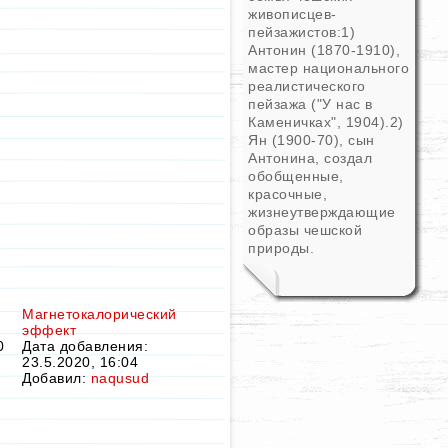
живописцев-
пейзажистов:1)
Антонин (1870-1910),
мастер национального
реалистического
пейзажа ("У нас в
Каменичках", 1904).2)
Ян (1900-70), сын
Антонина, создал
обобщенные,
красочные,
жизнеутверждающие
образы чешской
природы.
Магнетокалорический
эффект
0
Дата добавления:
23.5.2020, 16:04
Добавил:
naqusud