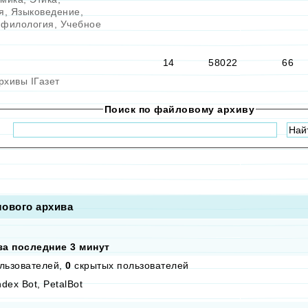
я
,
Языковедение
,
 филология
,
Учебное
14
58022
66
рхивы IГазет
Поиск по файловому архиву
ового архива
за последние 3 минут
льзователей,
0
скрытых пользователей
dex Bot, PetalBot