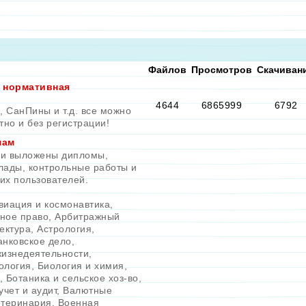
Файлов
Просмотров
Скачиван
и нормативная
4644
6865999
6792
 СанПины и т.д. все можно
тно и без регистрации!
мам
рии выложены дипломы,
лады, контрольные работы и
их пользователей.
виация и космонавтика
,
ное право
,
Арбитражный
ектура
,
Астрология
,
анковское дело
,
жизнедеятельности
,
ология
,
Биология и химия
,
,
Ботаника и сельское хоз-во
,
учет и аудит
,
Валютные
теринария
,
Военная