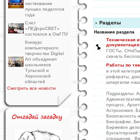
чествование
лучших педагогов
года
Разделы
Слет
«ПЕДпроСВЕТ»
Название раздела
состоялся в ОмГПУ
Техническая 
Конкурс
документация
компьютерного
ГОСТы, СНиПы,
творчества Digital
скачать беспла
Art объединил
школьников
Работы по те
Тульской и
в этой катего
Херсонской
рефераты, док
областей
шпаргалки наш
Смотреть все новости
Подразделы:
А
Административ
процесс
,
Архит
Астрономия
,
Б
Безопасность 
Биографии
,
Би
Биржевое дело
Бухгалтерский 
отношения
,
Ве