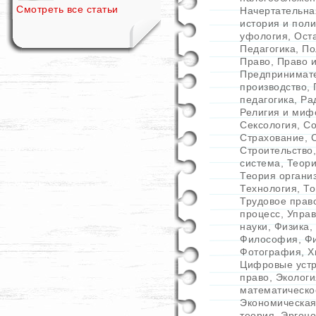
Смотреть все статьи
Начертательна
история и пол
уфология
,
Ост
Педагогика
,
По
Право
,
Право 
Предпринимат
производство
,
педагогика
,
Ра
Религия и миф
Сексология
,
Со
Страхование
,
Строительство
система
,
Теори
Теория органи
Технология
,
То
Трудовое пра
процесс
,
Упра
науки
,
Физика
,
Философия
,
Фи
Фотография
,
Х
Цифровые устр
право
,
Экологи
математическо
Экономическая
теория
,
Эргон