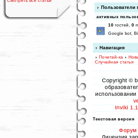
Смотреть все статьи
Пользователи 
активных пользов
10
гостей,
0
п
Google bot, B
Навигация
Почитай-ка
Нов
Случайная статья
Copyright © 
образовател
использовании 
v
Inviki 1
Текстовая версия
Форум
Лицензия заре