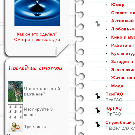
Юмор
Сессия, э
Активный
Любовь-м
Как он это сделал?
Кино и му
Смотреть все загадки
Работа и 
Кухня сту
Загадки в
Эксклюзи
Жизнь на 
Мода
Что не так в этой
картинке?
ПсиFAQ
ПсиFAQ
ЮрFAQ
Изолируйте 9
ЮрFAQ
кошек
Служебный ра
Три чашки
Раздел для с