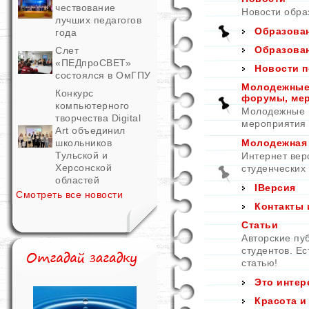
чествование
Новости обра
лучших педагогов
Образован
года
Образован
Слет
«ПЕДпроСВЕТ»
Новости п
состоялся в ОмГПУ
Молодежные 
Конкурс
форумы, ме
компьютерного
Молодежные и
творчества Digital
мероприятия
Art объединил
школьников
Молодежная
Тульской и
Интернет вер
Херсонской
студенческих
областей
IВерсия
Смотреть все новости
Контакты 
Статьи
Авторские пу
студентов. Е
статью!
Это интер
Красота и