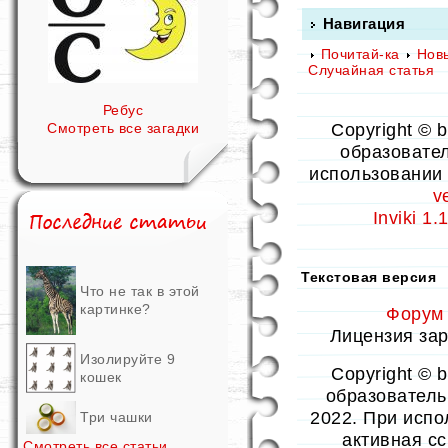
Навигация
Почитай-ка
Нов
Случайная статья
Ребус
Copyright © 
Смотреть все загадки
образовател
использовании 
v
Inviki 1
Текстовая версия
Что не так в этой
картинке?
Форум
Лицензия заре
Изолируйте 9
Copyright © 
кошек
образовательн
2022. При испо
Три чашки
активная с
Смотреть все статьи