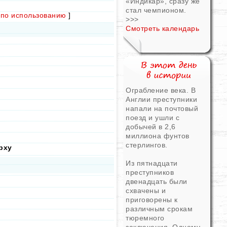
«Индикар», сразу же
стал чемпионом.
по использованию
]
>>>
Смотреть календарь
Ограбление века. В
Англии преступники
напали на почтовый
поезд и ушли с
добычей в 2,6
миллиона фунтов
стерлингов.
рху
Из пятнадцати
преступников
двенадцать были
схвачены и
приговорены к
различным срокам
тюремного