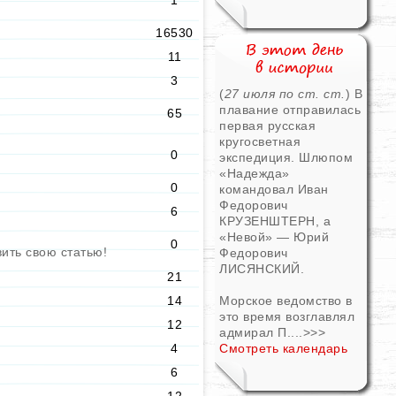
1
16530
11
3
(
27 июля по ст. ст.
) В
плавание отправилась
65
первая русская
кругосветная
0
экспедиция. Шлюпом
«Надежда»
0
командовал Иван
Федорович
6
КРУЗЕНШТЕРН, а
«Невой» — Юрий
0
вить свою статью!
Федорович
ЛИСЯНСКИЙ.
21
14
Морское ведомство в
это время возглавлял
12
адмирал П....
>>>
4
Смотреть календарь
6