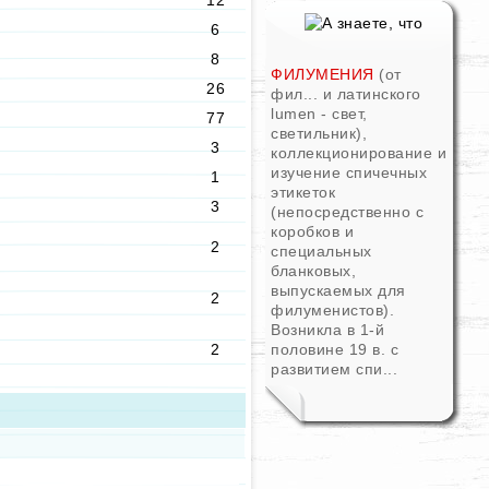
12
6
8
ФИЛУМЕНИЯ
(от
26
фил... и латинского
lumen - свет,
77
светильник),
3
коллекционирование и
изучение спичечных
1
этикеток
3
(непосредственно с
коробков и
2
специальных
бланковых,
выпускаемых для
2
филуменистов).
Возникла в 1-й
2
половине 19 в. с
развитием спи...