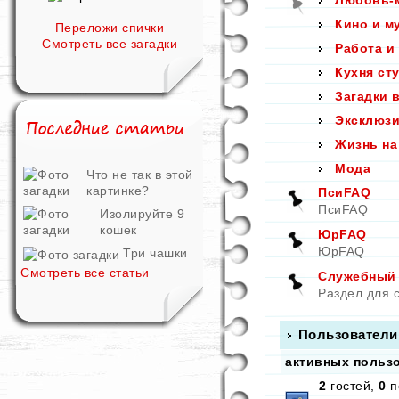
Любовь-
Кино и м
Переложи спички
Смотреть все загадки
Работа и
Кухня ст
Загадки 
Эксклюзи
Жизнь на
Мода
Что не так в этой
картинке?
ПсиFAQ
ПсиFAQ
Изолируйте 9
кошек
ЮрFAQ
ЮрFAQ
Три чашки
Смотреть все статьи
Служебный р
Раздел для 
Пользователи
активных пользо
2
гостей,
0
п