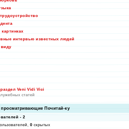
морковь
узыка
 трудоустройство
удента
в картинках
вные интервью известных людей
 виду
аздел Veni Vidi Vici
служебных статей
 просматривающие Почитай-ку
вателей - 2
ользователей,
0
скрытых