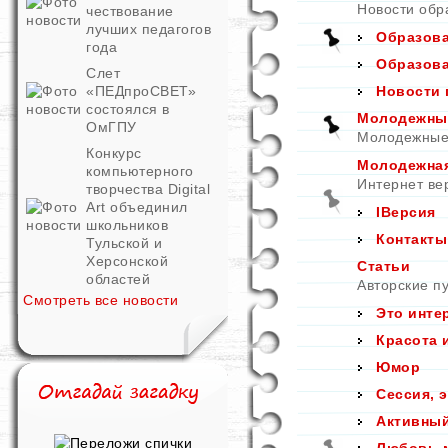
Новости обр
чествование
лучших педагогов
Образова
года
Образова
Слет
«ПЕДпроСВЕТ»
Новости 
состоялся в
Молодежные
ОмГПУ
Молодежные 
Конкурс
Молодежная
компьютерного
Интернет ве
творчества Digital
Art объединил
IВерсия
школьников
Контакты
Тульской и
Херсонской
Статьи
областей
Авторские пу
Смотреть все новости
Это инте
Красота 
Юмор
Сессия, 
Активны