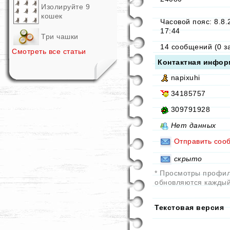
Изолируйте 9
кошек
Часовой пояс: 8.8.
17:44
Три чашки
14 сообщений (0 з
Смотреть все статьи
Контактная инфор
napixuhi
34185757
309791928
Нет данных
Отправить соо
скрыто
* Просмотры профи
обновляются каждый
Текстовая версия