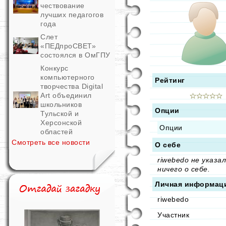
чествование
лучших педагогов
года
Слет
«ПЕДпроСВЕТ»
состоялся в ОмГПУ
Конкурс
компьютерного
Рейтинг
творчества Digital
Art объединил
школьников
Опции
Тульской и
Херсонской
Опции
областей
Смотреть все новости
О себе
riwebedo не указал
ничего о себе.
Личная информац
riwebedo
Участник