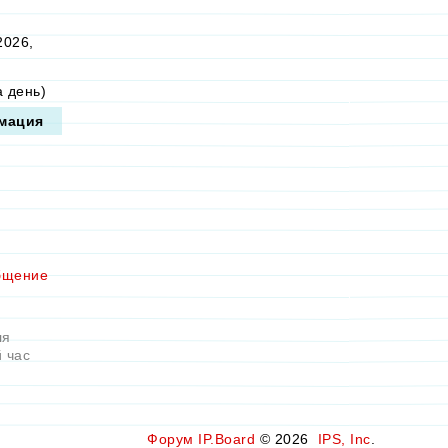
2026,
а день)
мация
бщение
ля
 час
Форум
IP.Board
© 2026
IPS, Inc
.