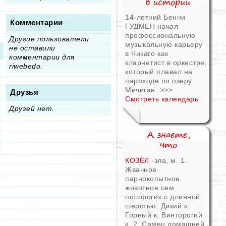
14-летний Бенни
Комментарии
ГУДМЕН начал
профессиональную
Другие пользователи
музыкальную карьеру
не оставили
в Чикаго как
комментарии для
кларнетист в оркестре,
riwebedo.
который плавал на
пароходе по озеру
Мичиган.
>>>
Друзья
Смотреть календарь
Друзей нет.
КОЗЁЛ
-зла, м. 1.
Жвачное
парнокопытное
животное сем.
полорогих с длинной
шерстью. Дикий к.
Горный к, Винторогий
к. 2. Самец домашней