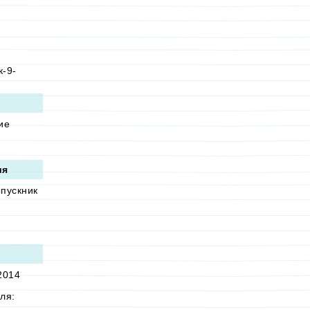
к-9-
ие
ия
ыпускник
2014
ля: