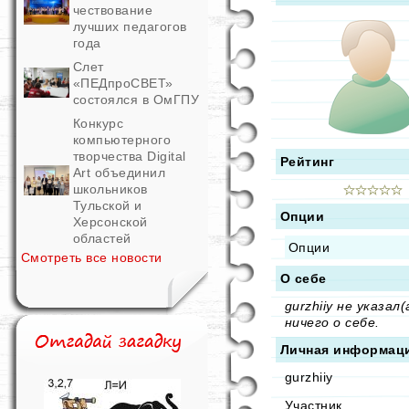
чествование
лучших педагогов
года
Слет
«ПЕДпроСВЕТ»
состоялся в ОмГПУ
Конкурс
компьютерного
творчества Digital
Рейтинг
Art объединил
школьников
Тульской и
Опции
Херсонской
областей
Опции
Смотреть все новости
О себе
gurzhiiy не указал(
ничего о себе.
Личная информац
gurzhiiy
Участник