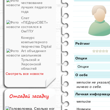
чествование
лучших педагогов
года
Слет
«ПЕДпроСВЕТ»
состоялся в
ОмГПУ
Конкурс
компьютерного
Рейтинг
творчества Digital
Art объединил
школьников
Опции
Тульской и
Херсонской
Опции
областей
Смотреть все новости
О себе
wenuciw не указал(
ничего о себе.
Личная информац
wenuciw
Новичок