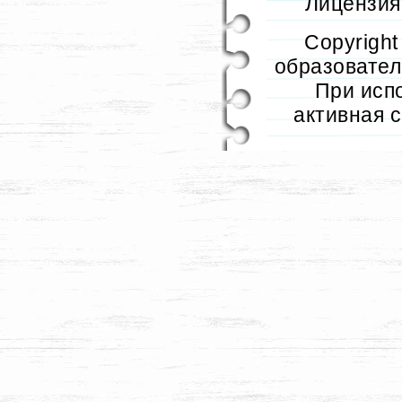
Лицензия 
Copyrigh
образователь
При исп
активная 