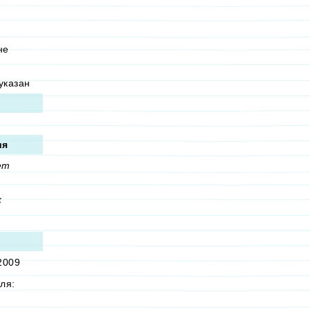
не
указан
ия
ет
х
2009
ля: