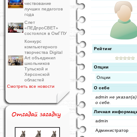
чествование
лучших педагогов
года
Слет
«ПЕДпроСВЕТ»
состоялся в ОмГПУ
Конкурс
компьютерного
Рейтинг
творчества Digital
Art объединил
школьников
Опции
Тульской и
Херсонской
Опции
областей
Смотреть все новости
О себе
admin не указал(а)
о себе.
Личная информац
admin
Администратор