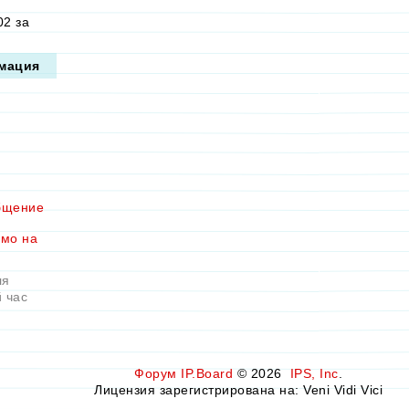
02 за
мация
бщение
ьмо на
ля
 час
Форум
IP.Board
© 2026
IPS, Inc
.
Лицензия зарегистрирована на: Veni Vidi Vici