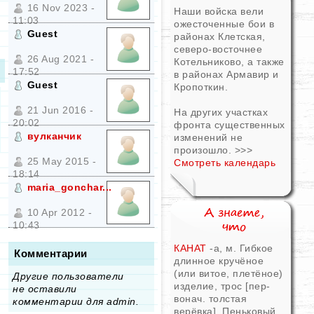
16 Nov 2023 -
Наши войска вели
11:03
ожесточенные бои в
Guest
районах Клетская,
северо-восточнее
26 Aug 2021 -
Котельниково, а также
17:52
в районах Армавир и
Guest
Кропоткин.
21 Jun 2016 -
На других участках
20:02
фронта существенных
вулканчик
изменений не
произошло.
>>>
25 May 2015 -
Смотреть календарь
18:14
maria_gonchar...
10 Apr 2012 -
10:43
КАНАТ
-а, м. Гибкое
Комментарии
длинное кручёное
(или витое, плетёное)
Другие пользователи
изделие, трос [пер-
не оставили
вонач. толстая
комментарии для admin.
верёвка]. Пеньковый,