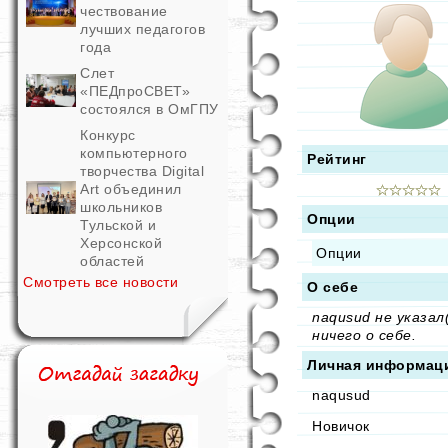
чествование
лучших педагогов
года
Слет
«ПЕДпроСВЕТ»
состоялся в ОмГПУ
Конкурс
компьютерного
Рейтинг
творчества Digital
Art объединил
школьников
Опции
Тульской и
Херсонской
Опции
областей
Смотреть все новости
О себе
naqusud не указал
ничего о себе.
Личная информац
naqusud
Новичок