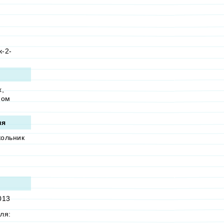
к-2-
х,
ном
ия
кольник
013
ля: