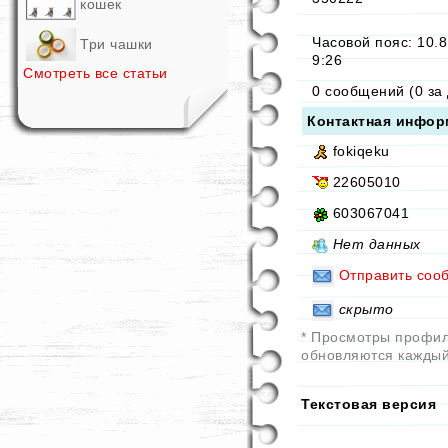
кошек
Часовой пояс: 10.8
Три чашки
9:26
Смотреть все статьи
0 сообщений (0 за 
Контактная инфор
fokiqeku
22605010
603067041
Нет данных
Отправить соо
скрыто
* Просмотры профи
обновляются каждый
Текстовая версия