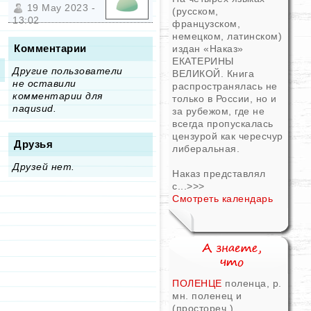
19 May 2023 -
(русском,
13:02
французском,
немецком, латинском)
Комментарии
издан «Наказ»
ЕКАТЕРИНЫ
Другие пользователи
ВЕЛИКОЙ. Книга
не оставили
распространялась не
комментарии для
только в России, но и
naqusud.
за рубежом, где не
всегда пропускалась
цензурой как чересчур
Друзья
либеральная.
Друзей нет.
Наказ представлял
с...
>>>
Смотреть календарь
ПОЛЕНЦЕ
поленца, р.
мн. поленец и
(простореч.)