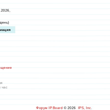
.2026,
день)
мация
бщение
ля
 час
Форум
IP.Board
© 2026
IPS, Inc
.