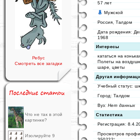
57
лет
Мужской
Россия, Талдом
Дата рождения:
Де
1968
Интересы
кататься на конька
Ребус
Полеты на воздуш
Смотреть все загадки
шаре, цветы
Другая информац
Учебный статус: ш
Город: Талдом
Вуз:
Нет данных
Что не так в этой
Статистика
картинке?
Регистрация: 8.4.2
Просмотров профи
Изолируйте 9
350222
*