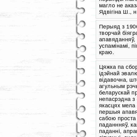
магло не ака
Ядвігіна Ш., 
Перыяд з 190
творчай біягр
апавяданняў, 
успамінамі, п
краю.
Цяжка па сбор
ідэйнай эвал
відавочна, шт
агульным рэч
беларускай п
непасрэдна з 
якасцях мела 
першыя апавя
сабою проста
паданнняў, ка
паданні, апра