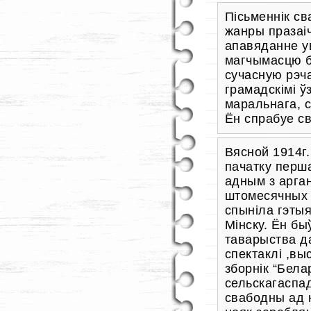
Пісьменнік св
жанры празаіч
апавяданне у
магчымасцю 
сучасную рэча
грамадскімі ў
маральнага, 
Ён спрабуе с
Вясной 1914г.
пачатку перш
адным з арган
штомесячных ч
спыніла гэтыя
Мінску. Ён бы
таварыства д
спектаклі ,вы
зборнік “Бела
сельскагаспад
свабодны ад 