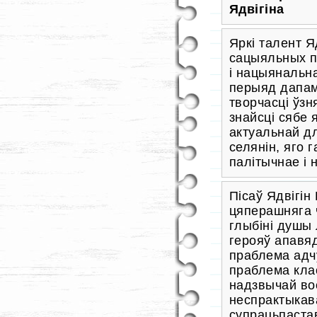
Ядвігіна
Яркі талент Я
сацыяльных п
і нацыянальна
перыяд дапама
творчасці ўз
знайсці сябе 
актуальнай дл
селянін, яго 
палітычнае і
Пісаў Ядвігін
цяперашняга 
глыбіні душы 
герояў апавя
праблема адч
праблема кла
надзвычай вос
неспрактыкав
супрацьпастав