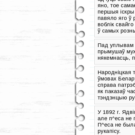
яно, тое сам
першыя іскры
павяло яго ў
воблік свайг
ў самых розн
Пад уплывам н
прымушаў муж
някемнасць, п^
Народніцкая 
ўмовах Белару
справа патрэб
як паказаў ч
тэндэнцыю ру
У 1892 г. Ядв
але п^еса не
П^еса не была
рукапісу.