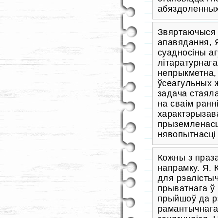
абяздоленных
Звяртаючыся 
апавядання, Я
суадносіны аг
літаратурнага
непрыкметна,
ўсеагульных 
задача стаяла
на сваім ранн
характэрызав
прыземленасц
нявопытнасці 
Кожны з праза
напрамку. Я.
для рэалістыч
прыватнага ў 
прыйшоў да р
рамантычнага 