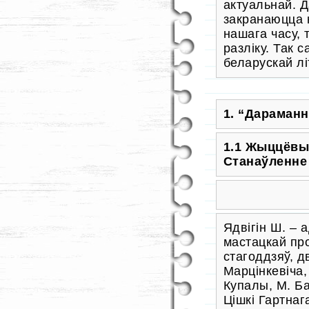
актуальнай. Д
закранаюцца 
нашага часу, 
разліку. Так 
беларускай л
1. “Дараманн
1.1 Жыццёвы 
Станаўленне 
Ядвігін Ш. – 
мастацкай пр
стагоддзяў, д
Марцінкевіча,
Купалы, М. Б
Цішкі Гартнага