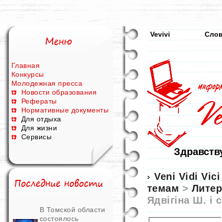
Vevivi
Сло
Главная
Конкурсы
Молодежная пресса
Новости образования
Рефераты
Нормативные документы
Для отдыха
Для жизни
Сервисы
Здравству
Veni Vidi Vici
темам
>
Литер
Ядвігіна Ш. і
В Томской области
состоялось