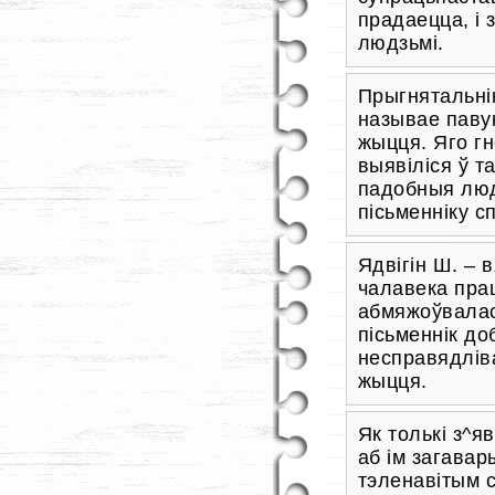
прадаецца, і 
людзьмі.
Прыгнятальнік
называе павук
жыцця. Яго гн
выявіліся ў т
падобныя люд
пісьменніку с
Ядвігін Ш. – 
чалавека прац
абмяжоўвалас
пісьменнік д
несправядліва
жыцця.
Як толькі з^я
аб ім загавар
тэленавітым с