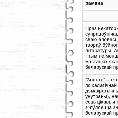
рамана
Праз некатор
супрацоўнічац
сваю аповесць
твораў бўйног
літаратуры. А
І тым не менш
мастацкіх яка
беларускай пр
“Золата” – гэ
псіхалагічнай
дэмакратычн
унутраны), на
ёсць цікавыя 
з^яўляецца з
беларускай п