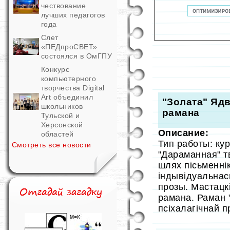
чествование
лучших педагогов
года
Слет
«ПЕДпроСВЕТ»
состоялся в ОмГПУ
Конкурс
компьютерного
творчества Digital
Art объединил
"Золата" Ядв
школьников
рамана
Тульской и
Херсонской
Описание:
областей
Тип работы: ку
Смотреть все новости
"Дараманная" т
шлях пісьменні
індывідуальнас
прозы. Мастацк
рамана. Раман 
псіхалагічнай п