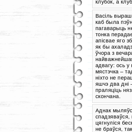
клубок, а клуб
Васіль выраш
каб была пэўн
пагаварыць не
тонка перада
апісвае яго з
як бы ахаладз
ўчора з вечар
найважнейшая
адвагу: ось у
мястэчка – та
ніхто не пера
яшчэ два дні 
праляціць няз
скончана.
Аднак мыляўся
спадзяваўся, 
цягнуліся бес
не браўся, та