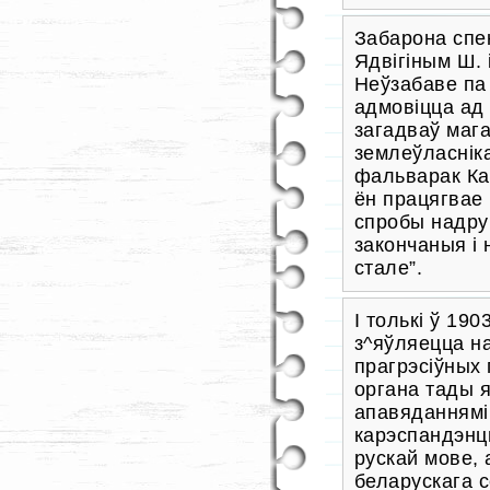
Забарона спе
Ядвігіным Ш. 
Неўзабаве па
адмовіцца ад
загадваў маг
землеўласніка
фальварак Кар
ён працягвае 
спробы надру
закончаныя і
стале”.
І толькі ў 190
з^яўляецца на 
прагрэсіўных 
органа тады я
апавяданнямі
карэспандэнц
рускай мове, 
беларускага с