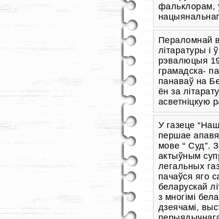
фальклорам, 
нацыянальнаг
Пераломнай вя
літаратуры і 
рэвалюцыя 190
грамадска- па
панаваў на Бе
ён за літарат
асветніцкую р
У газеце “На
першае апавя
мове “ Суд”. 
актыўным суп
легальных газ
пачаўся яго с
беларускай лі
з многімі бел
дзеячамі, выс
перыядычнага 