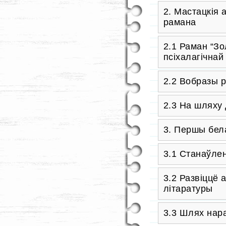
2. Мастацкія 
рамана
2.1
Раман “Зо
псіхалагічнай
2.2
Вобразы 
2.3 На шляху
3. Першы бел
3.1 Станаўле
3.2
Развіццё 
літаратуры
3.3 Шлях нар