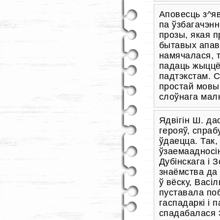
Аповесць з^я
па ўзбагачэн
прозы, якая п
бытавых апавя
намячалася, 
падаць жыццё
падтэкстам. 
простай мовы
слоўнага мал
Ядвігін Ш. да
герояў, спраб
ўдаецца. Так
ўзаемаадносі
Дубінскага і 
знаёмства да
ў вёску, Васі
пуставала поб
гаспадаркі і 
спадабалася З