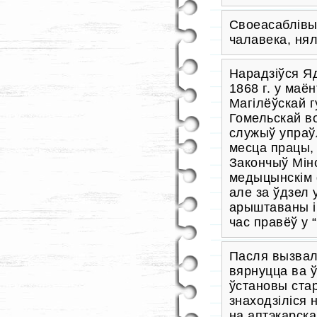
Своеасаблівы
чалавека, нял
Нарадзіўся Яд
1868 г. у маё
Магілёўскай г
Гомельскай во
служыў упраў
месца працы,
Закончыў Мінс
медыцынскім 
але за ўдзел 
арыштаваны і
час правёў у 
Пасля вызвал
вярнуцца ва 
ўстановы стар
знаходзіліся 
на аптэкарск