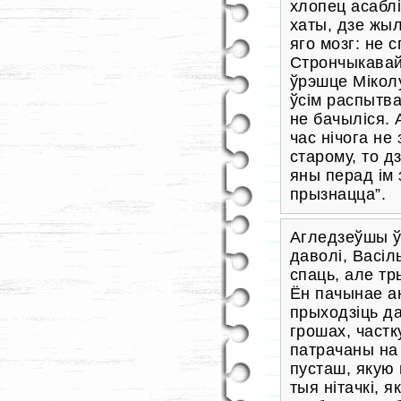
хлопец асаблі
хаты, дзе жы
яго мозг: не 
Стрончыкавай
ўрэшце Міколу 
ўсім распытва
не бачыліся. 
час нічога не 
старому, то д
яны перад ім 
прызнацца”.
Агледзеўшы ў
даволі, Васіл
спаць, але тр
Ён пачынае ан
прыходзіць д
грошах, частк
патрачаны на 
пусташ, якую 
тыя нітачкі, 