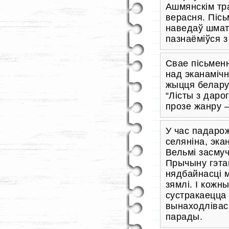
Ашмянскім тр
верасня. Пісь
наведаў шмат 
пазнаёміўся з
Свае пісьменн
над эканаміч
жыцця беларус
“Лісты з даро
прозе жанру 
У час падарож
селяніна, эка
Вельмі засмуч
Прычыну гэта
нядбайнасці 
зямлі. І кожн
сустракаецца
вынаходлівас
парады.