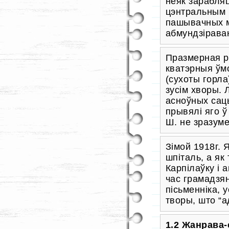
неяк зарабляц
цэнтральным 
пашывачных м
абмундзірава
Празмерная р
кватэрныя ўм
(сухоты горла
зусім хворы. 
асноўных сац
прывялі яго ў
Ш. не зразуме
Зімой 1918г. 
шпіталь, а як
Карпілаўку і 
час грамадзян
пісьменніка, 
творы, што “а
1.2 Жанрава