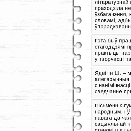
літаратурнай
праходзіла не
ўзбагачэння, 
словамі, адб
ўпарадкаванн
Гэта быў прац
стагоддзямі 
практыцы нар
у творчасці па
Ядвігін Ш. – 
алегарычныя 
сінанімічнасц
сведчанне ярк
Пісьменнік-г
народным, і ў
павага да чал
сацыяльнай не
становіцца гн