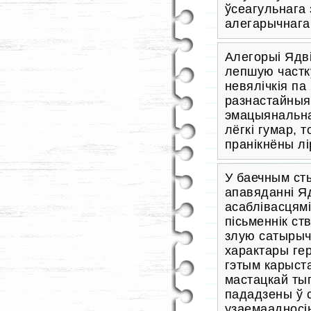
ўсеагульнага
алегарычнага
Алегорыі Ядві
лепшую частк
невялічкія па
разнастайныя 
эмацыянальна
лёгкі гумар, 
пранікнёны л
У баечным ст
апавяданні Яд
асаблівасцям
пісьменнік ст
злую сатырыч
характары гер
гэтым карыст
мастацкай ты
пададзены ў 
узаемаадносі