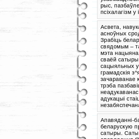
рыс, пазбаўл
псіхалагізм у
Асвета, навука
асноўных сро
Зрабіць бела
свядомым – та
мэта нацыянал
сваёй сатыры 
сацыяльных у
грамадскія з^
зачараванае к
трэба пазбав
неадукаванас
адукацыі стаі
незабяспечан
Апавяданні-ба
беларускую п
сатыры. Сат