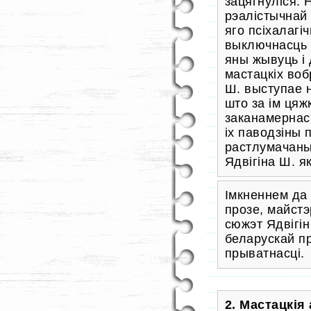
зацягнуліся. 
рэалістычнай 
яго псіхалагі
выключнасць і 
яны жывуць і 
мастацкіх во
Ш. выступае 
што за ім ця
заканамернас
іх паводзіны 
растлумачаны
Ядвігіна Ш. як
Імкненнем да 
прозе, майст
сюжэт Ядвігін
беларускай пр
прыватнасці.
2. Мастацкія