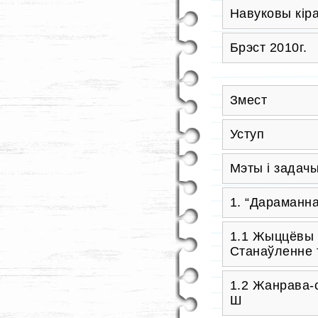
Навуковы кіра
Брэст 2010г.
Змест
Уступ
Мэты і задач
1. “Дараманна
1.1
Жыццёвы і
Станаўленне 
1.2 Жанрава-
Ш