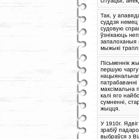
сітуацыі, ан
Так, у апавяд
суддзя немец 
судовую справ
ўзнікаюць неп
запалоханыя 
мыжыкі трапл
Пісьменнік жы
першую чаргу
нацыянальнаг
патрабаванні 
максімальна п
калі яго найб
сумненні, ста
жыцця.
У 1910г. Ядві
зрабіў падар
выбраўся з Ві