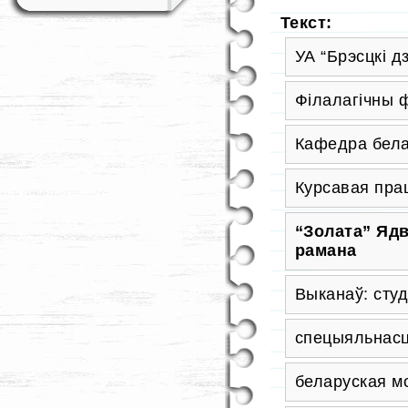
Текст:
УА “Брэсцкі д
Філалагічны 
Кафедра бела
Курсавая пра
“Золата” Ядв
рамана
Выканаў: студэ
спецыяльнас
беларуская мо