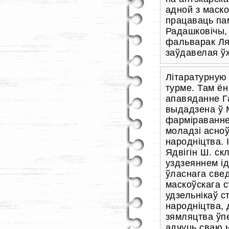
адной з маско
працаваць пам
Радашковічы, 
фальварак Ляв
заўдавелая ўж
Літаратурную 
турме. Там ё
апавяданне Г
выдадзена ў М
фарміраванне
моладзі асно
народніцтва. І
Ядвігін Ш. с
уздзеяннем і
ўласнага свед
маскоўскага 
удзельнікаў с
народніцтва, 
зямляцтва ўп
адчуць сваю 