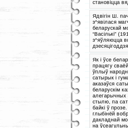
становіцца в
Ядвігін Ш. па
з^явілася ма
беларускай мо
“Васількі” (1
з^яўляюцца в
дзесяцігоддзя
Як і ўсе белар
працягу сваё
ўплыў народна
сатырык і гум
аказаўся сат
беларускім к
алегарычных 
стылю, па са
байкі ў проз
глыбінёй вобр
дакладнай мов
на ўсеагульны