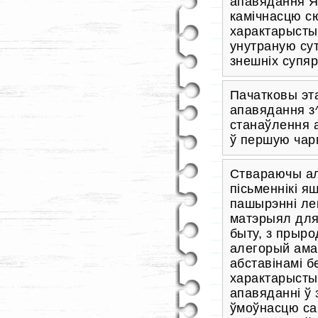
апавядання Яд
камічнасцю сю
характарысты
унутраную су
знешніх супяр
Пачатковы эта
апавядання з
станаўлення 
ў першую чар
Ствараючы ал
пісьменнікі я
пашырэнні ле
матэрыял для
быту, з прыро
алегорый ама
абставінамі б
характарысты
апавяданні ў
ўмоўнасцю са