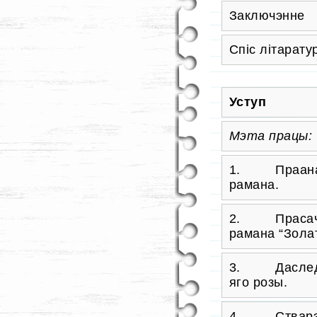
Заключэнне
Спіс літарату
Уступ
Мэта працы:
1. Прааналі
рамана.
2. Прасачыц
рамана “Золат
3. Даследав
яго розы.
4. Стварэнне