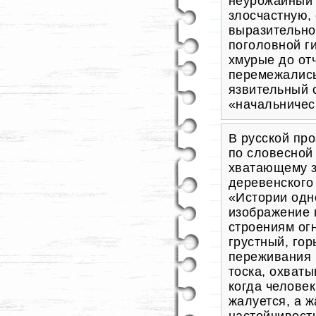
неурожайный 
злосчастную
,
выразительн
поголовной г
хмурые до от
перемежалис
язвительный 
«начальничес
В русской пр
по словесной
хватающему з
деревенского 
«Истории одн
изображение 
строениям ог
грустный, гор
переживания 
тоска, охват
когда человек
жалуется, а 