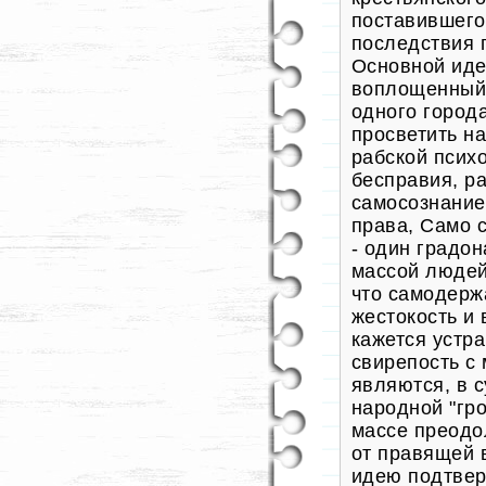
поставившего
последствия 
Основной иде
воплощенный 
одного город
просветить н
рабской псих
бесправия, р
самосознание
права, Само 
- один градо
массой людей
что самодерж
жестокость и 
кажется уст
свирепость с
являются, в 
народной "гр
массе преодол
от правящей 
идею подтвер