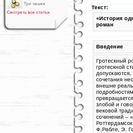
Три чашки
Текст:
Смотреть все статьи
«История од
роман
Введение
Гротескный ро
гротескной ст
допускаются,
сочетания не
внешне реаль
подробностям
превращается 
злобой и гово
вековой трад
сочинений – 
Роттердамсок
Ф.Рабле, Э. 