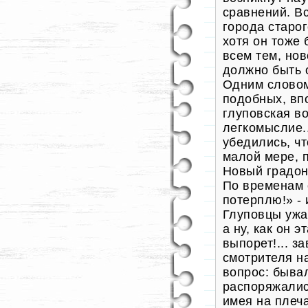
сравнений. В
города старог
хотя он тоже 
всем тем, но
должно быть 
Одним словом,
подобных, вп
глуповская в
легкомыслие..
убедились, ч
малой мере, 
Новый градон
По временам 
потерплю!» - 
Глуповцы ужас
а ну, как он 
выпорет!... з
смотрителя н
вопрос: быва
распоряжалис
имея на плеч