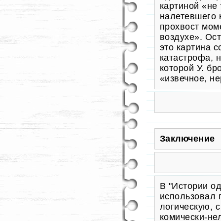
картиной «не 
налетевшего 
прохвост мом
воздухе». Ост
это картина 
катастрофа, 
которой У. бр
«извечное, н
Заключение
В "Истории о
использовал 
логическую, с
комически-не