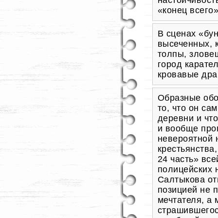
настойчивост
«конец всего»
В сценах «бу
высеченных, 
толпы, злове
город карате
кровавые дра
Образные обо
то, что он са
деревни и чт
и вообще про
невероятной 
крестьянства
24 часть» вс
полицейских 
Салтыкова от
позицией не 
мечтателя, а 
страшившегос