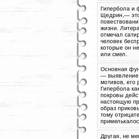
Гипербола и 
Щедрин,— эт
повествовани
жизни. Литер
отмечал сатир
человек беспр
которые он н
или смел.
Основная фун
— выявление 
мотивов
, его
Гипербола ка
покровы дейс
настоящую пр
образ приков
тому
отрицате
примелькалос
Другая, не м