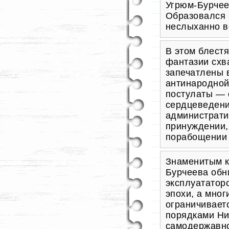
Угрюм-Бурчее
Образовался 
неслыханно в
В этом блест
фантазии схв
запечатлены 
антинародной
постулаты — 
сердцеведени
администрати
принуждении,
порабощении 
Знаменитым 
Бурчеева обн
эксплуататор
эпохи, а мног
ограничивает
порядками Ни
самодержавно