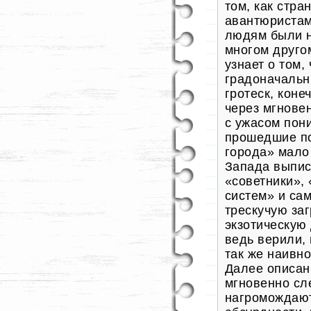
том, как стр
авантюристам
людям были н
многом друго
узнает о том
градоначальн
гротеск, коне
через мгнове
с ужасом пони
прошедшие по
города» мало 
Запада выпи
«советники»,
систем» и са
трескучую за
экзотическую
ведь верили, 
так же наивно
Далее описан
мгновенно сл
нагромождают