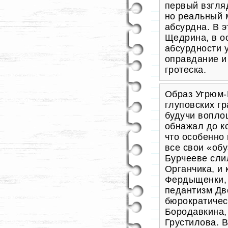
первый взгляд
но реальный 
абсурдна. В 
Щедрина, в о
абсурдности 
оправдание и
гротеска.
Образ
Угрюм-
глуповских г
будучи вопл
обнажал до к
что особенно 
все свои
«обу
Бурчееве сли
Органчика, и
Фердыщенки, 
педантизм
Дв
бюрократичес
Бородавкина,
Грустилова. В