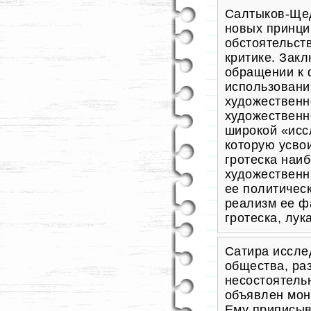
Салтыков-Щед
новых принци
обстоятельств
критике. Зак
обращении к 
использовани
художественн
художественн
широкой «исс
которую усв
гротеска наи
художественн
ее политичес
реализм ее ф
гротеска, лук
Сатира иссле
общества, ра
несостоятель
объявлен мон
Ему приписыв