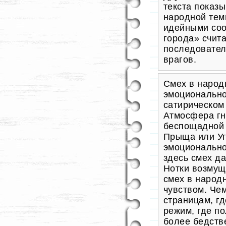
текста показ
народной тем
идейными соо
города» счит
последовател
врагов.
Смех в народ
эмоционально
сатирическом
Атмосфера гн
беспощадной 
Прыща или
У
эмоциональн
здесь смех да
Нотки возмущ
смех в народ
чувством. Чем
страницам, г
режим, где п
более бедств