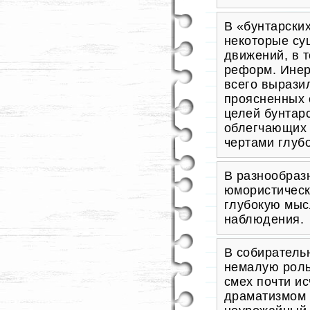
В «бунтарски
некоторые су
движений, в 
реформ. Инер
всего вырази
проясненных 
целей бунтар
облегчающих
чертами глуб
В разнообраз
юмористическ
глубокую мыс
наблюдения.
В собиратель
немалую роль
смех почти и
драматизмом 