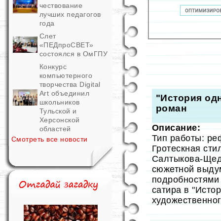
чествование
лучших педагогов
года
Слет
«ПЕДпроСВЕТ»
состоялся в ОмГПУ
Конкурс
компьютерного
творчества Digital
Art объединил
"История одн
школьников
роман
Тульской и
Херсонской
Описание:
областей
Тип работы: ре
Смотреть все новости
Гротескная сти
Салтыкова-Щед
сюжетной выду
подробностями
сатира в "Исто
художественног