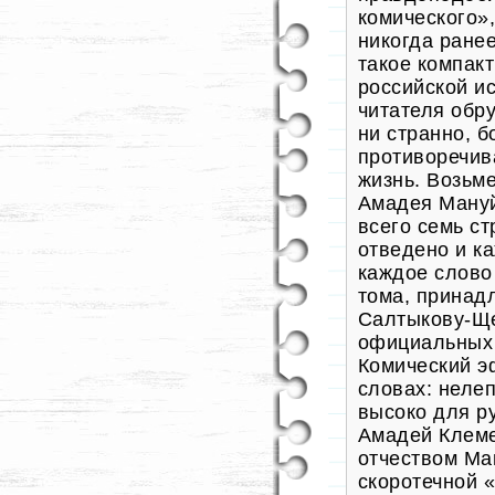
комического»,
никогда ранее
такое компак
российской и
читателя обру
ни странно, б
противоречив
жизнь. Возьм
Амадея Мануй
всего семь ст
отведено и ка
каждое слово
тома, принад
Салтыкову-Ще
официальных 
Комический э
словах: нелеп
высоко для р
Амадей Клеме
отчеством Ма
скоротечной 