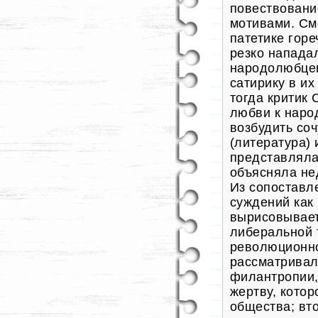
повествовани
мотивами. См
патетике гор
резко напада
народолюбце
сатирику в и
тогда критик
любви к наро
возбудить соч
(литература)
представляла
объясняла не
Из сопостав
суждений как
вырисовывает
либеральной 
революционно
рассматривал
филантропии,
жертву, котор
общества; вт