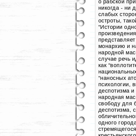
о рабской пр
никогда - ни 
слабых сторо
остроты, тако
"Истории одно
произведения 
представляет
монархию и н
народной мас
случае речь и
как "воплотит
национальных
"наносных ато
психологии, 
деспотизма и 
народная мас
свободу для 
деспотизма, 
обличительно
одного города
стремящегося
крестьянского