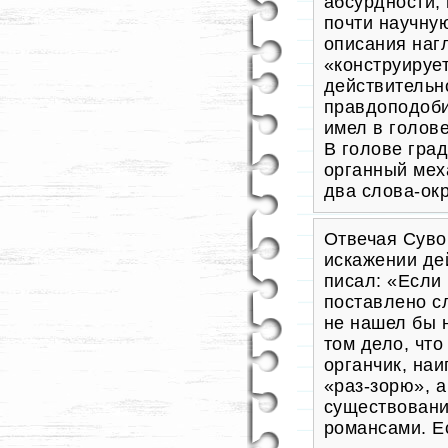
абсурдности, 
почти научную
описания наг
«конструирует
действительн
правдоподоби
имел в голов
В голове гра
органный мех
два слова-ок
Отвечая Суво
искажении де
писал: «Если
поставлено сл
не нашел бы н
том дело, что
органчик, на
«раз-зорю», а
существовани
романсами. Ес