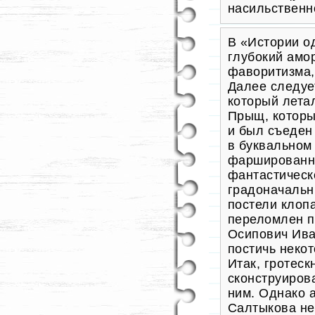
насильственн
В «Истории о
глубокий амо
фаворитизма,
Далее следуе
который лета
Прыщ, которы
и был съеден
в буквальном 
фаршированна
фантастическ
градоначальн
постели клоп
переломлен п
Осипович Ива
постичь некот
Итак, гротес
сконструиров
ним. Однако 
Салтыкова не 