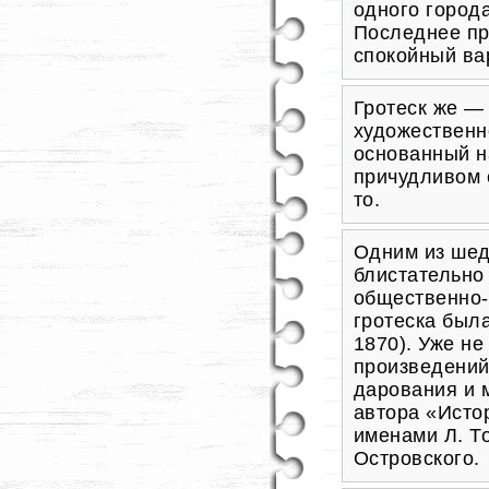
одного город
Последнее пр
спокойный ва
Гротеск же —
художественно
основанный н
причудливом с
то.
Одним из ше
блистательно
общественно-
гротеска был
1870). Уже н
произведений
дарования и 
автора «Исто
именами
Л. Т
Островского.