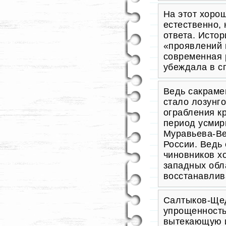
На этот хоро
естественно,
ответа. Исто
«проявлений 
современная 
убеждала в с
Ведь сакраме
стало лозунг
ограбления кр
период усмир
Муравьева-Ве
России. Ведь
чиновников х
западных обл
во
сстанавлив
Салтыков-Щед
упрощенность
вытекающую и