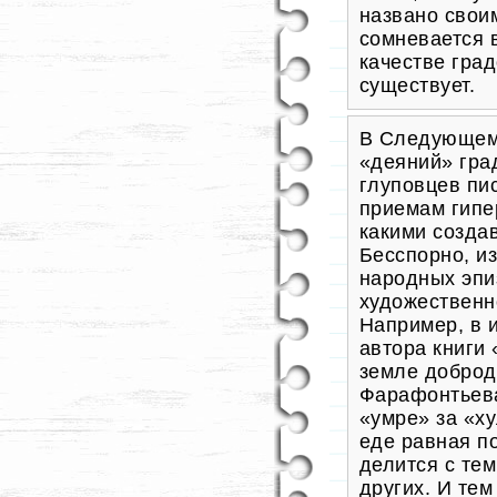
названо свои
сомневается в
качестве гра
существует.
В Следующем
«деяний» гра
глуповцев пи
приемам гипе
какими созда
Бесспорно, и
народных эпи
художественн
Например, в 
автора книги 
земле доброд
Фарафонтьева
«умре» за «х
еде равная по
делится с тем
других. И тем