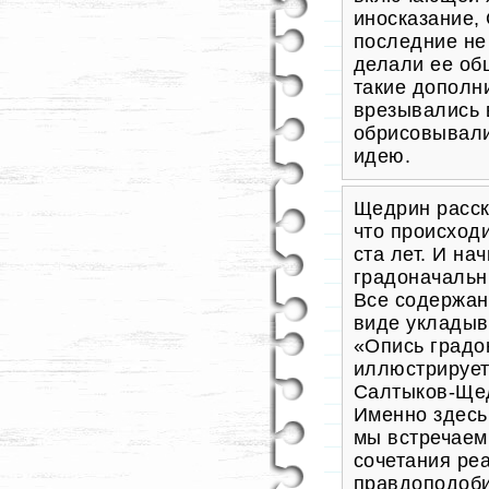
иносказание,
последние не 
делали ее об
такие дополн
врезывались 
обрисовывали
идею.
Щедрин расск
что происход
ста лет. И на
градоначальн
Все содержан
виде укладыва
«Опись градо
иллюстрирует
Салтыков-Щед
Именно здесь
мы встречаем
сочетания ре
правдоподоби