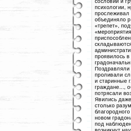
сословий и гр
психологии, н
прослеживал
объединяло р
«трепет», по
«мероприятия
приспособлен
складываются
администрати
проявилось в
градоначальн
Поздравляли 
проливали сл
и старинные 
граждане..., 
потрясали во
Явились даже
столько разу
благородного
новом градон
под наблюден
возникнут нау