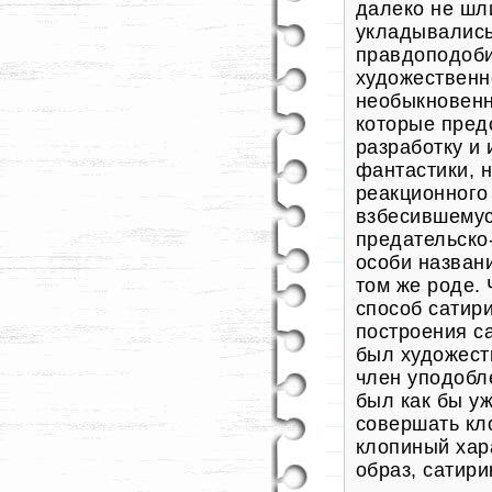
далеко не шл
укладывались
правдоподоби
художественн
необыкновенн
которые пред
разработку и
фантастики, 
реакционного
взбесившемус
предательско
особи назван
том же роде.
способ сатири
построения с
был художест
член уподобл
был как бы у
совершать кл
клопиный хар
образ,
сатири