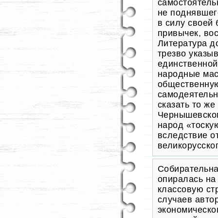
самостоятель
не поднявшег
в силу своей
привычек, во
Литерат
ура д
трезво указы
единственной
народные мас
общественную
самодеятельн
сказать то же
Чернышевско
народ «тоск
вследствие о
великорусско
Собирательна
опиралась на
классовую ст
случаев авто
экономическо