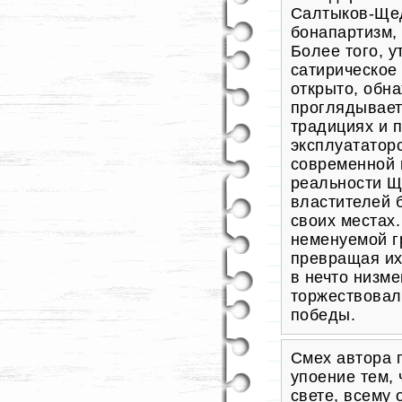
Салтыков-Щед
бонапартизм,
Более того,
у
сатирическое
открыто, обн
проглядывает
традициях и 
эксплуататорс
современно
й
реальности Щ
властителей 
своих местах.
неменуемой г
превращая их
в нечто низме
торжествовал
победы.
Смех автора г
упоение тем, 
свете, всему