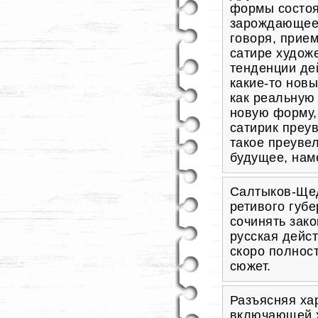
формы состоя
зарождающеес
говоря, прие
сатире худож
тенденции де
какие-то нов
как реальную 
новую форму,
сатирик преу
такое
преуве
будущее, наме
Салтыков-Щед
ретивого губ
сочинять зако
русская дейст
скоро полнос
сюжет.
Разъясняя ха
включающей х