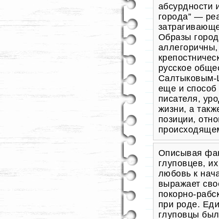
абсурдности 
города” — ре
затрагивающе
Образы город
аллегоричны,
крепостничес
русское обще
Салтыковым-
еще и способ
писателя, ур
жизни, а так
позиции, отн
происходящем
Описывая фан
глуповцев, и
любовь к нач
выражает сво
покорно-рабск
при роде. Ед
глуповцы был