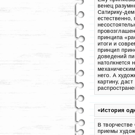
венец разумн
Сатирику-дем
естественно,
несостоятель
провозглашен
принципа «ра
итоги и совре
принцип прин
доведений пи
натолкнется 
механическим
него. А худо
картину, даст
распростране
«История од
В творчестве
приемы худож