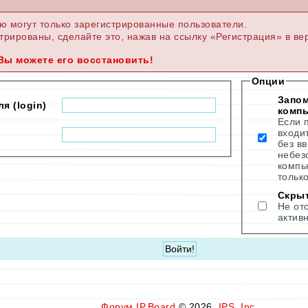
ю могут только зарегистрированные пользователи.
трированы, сделайте это, нажав на ссылку «Регистрация» в ве
Вы можете его восстановить!
Опции
Запом
я (login)
комп
Если п
входи
без в
небез
компь
только
Скры
Не от
актив
Форум
IP.Board
© 2026
IPS, Inc
.