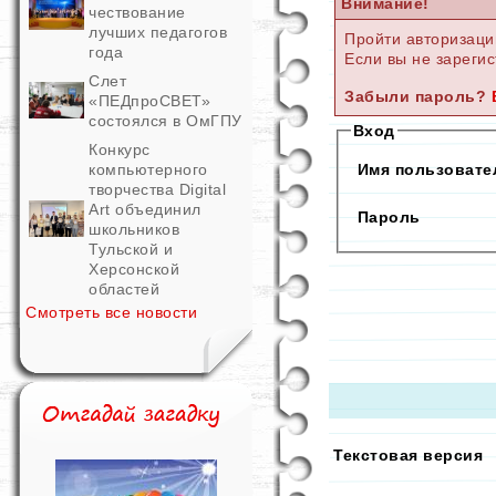
Внимание!
чествование
лучших педагогов
Пройти авторизаци
года
Если вы не зарегис
Слет
Забыли пароль?
«ПЕДпроСВЕТ»
состоялся в ОмГПУ
Вход
Конкурс
Имя пользовател
компьютерного
творчества Digital
Art объединил
Пароль
школьников
Тульской и
Херсонской
областей
Смотреть все новости
Текстовая версия