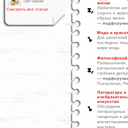
Три чашки
жизни
Любителям акт
Смотреть все статьи
отдыха и здоро
образа жизни
— подфорумы
Мода и красо
Для ценителей
последних тен
мире моды
Философский
Размышления,
риторические 
глубокие диску
— подфорумы
Психология
,
Ре
Литература и
изобразитель
искусство
Обсуждаем
литературные
тенденции и д
впечатлениями
выставок