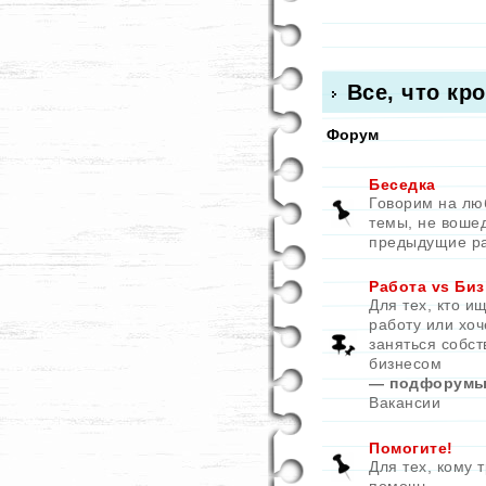
Все, что кр
Форум
Беседка
Говорим на л
темы, не воше
предыдущие р
Работа vs Биз
Для тех, кто и
работу или хоч
заняться собс
бизнесом
— подфорумы
Вакансии
Помогите!
Для тех, кому 