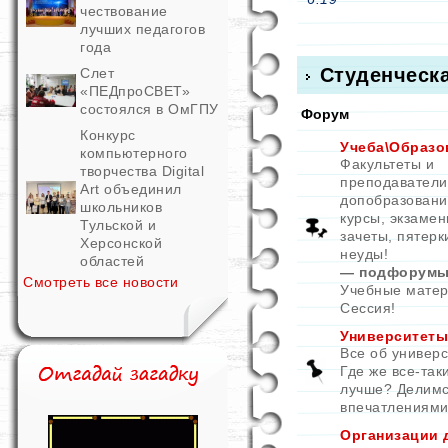
чествование
лучших педагогов
года
Студенческ
Слет
«ПЕДпроСВЕТ»
состоялся в ОмГПУ
Форум
Конкурс
Учеба\Образо
компьютерного
Факультеты и
творчества Digital
преподаватели
Art объединил
допобразовани
школьников
курсы, экзамен
Тульской и
зачеты, пятерк
Херсонской
неуды!
областей
— подфорумы
Смотреть все новости
Учебные мате
Сессия!
Университеты
Все об универс
Где же все-так
лучше? Делим
впечатлениями
Организации 