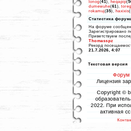
lonog
(
41
),
heqapip
(
5
dumewuhe
(
61
),
tore
rokamuj
(
35
),
haxixis
(
Статистика форум
На форуме сообще
Зарегистрировано п
Приветствуем после
Thomasspz
Рекорд посещаемо
21.7.2026, 4:07
Текстовая версия
Форум
Лицензия заре
Copyright © 
образовательн
2022. При испо
активная с
Конта