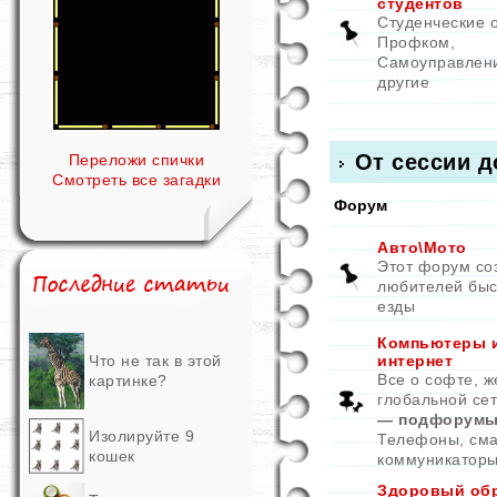
студентов
Студенческие 
Профком,
Самоуправлен
другие
От сессии д
Переложи спички
Смотреть все загадки
Форум
Авто\Мото
Этот форум со
любителей быс
езды
Компьютеры 
Что не так в этой
интернет
Все о софте, ж
картинке?
глобальной се
— подфорумы
Изолируйте 9
Телефоны, см
кошек
коммуникатор
Здоровый об