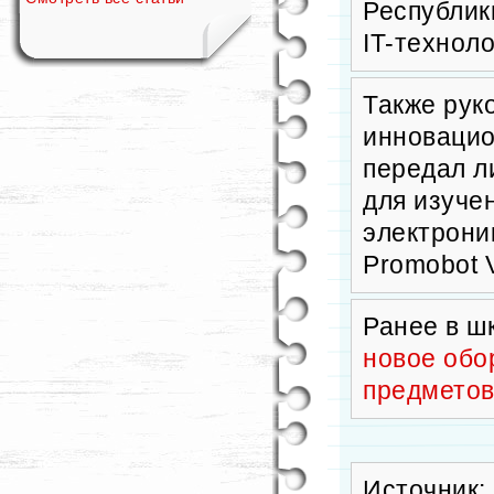
Республик
IT-технол
Также рук
инновацио
передал л
для изуче
электрони
Promobot V
Ранее в 
новое обо
предмето
Источник: