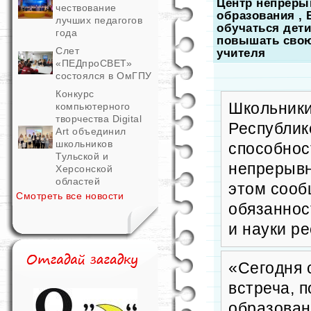
Центр непрерыв
чествование
образования
, 
лучших педагогов
обучаться дети
года
повышать сво
Слет
учителя
«ПЕДпроСВЕТ»
состоялся в ОмГПУ
Конкурс
Школьники
компьютерного
творчества Digital
Республик
Art объединил
школьников
способнос
Тульской и
непрерывн
Херсонской
областей
этом соо
Смотреть все новости
обязаннос
и науки р
«Сегодня 
встреча, 
образован