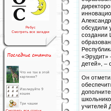
директоро
инновацио
Александ
обсудили 
Ребус
Смотреть все загадки
создании 
образован
Республик
«Эрудит» 
детей», –
Что не так в этой
картинке?
Он отмети
обеспечит
Изолируйте 9
дополните
кошек
школьнико
Три чашки
учителей 
Смотреть все статьи