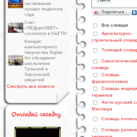
чествование
лучших педагогов
Поделиться…
года
Слет
Все словари
«ПЕДпроСВЕТ»
Архитектурно-
состоялся в ОмГПУ
строительный слова
Конкурс
компьютерного
Толковый слова
творчества Digital
Art объединил
Сексологически
школьников
словарь
Тульской и
Херсонской
Словарь
областей
фразеологизмов
Смотреть все новости
Словарь медици
терминов
Англо-русский с
Мюллера
Словарь полито
Словарь религи
терминов