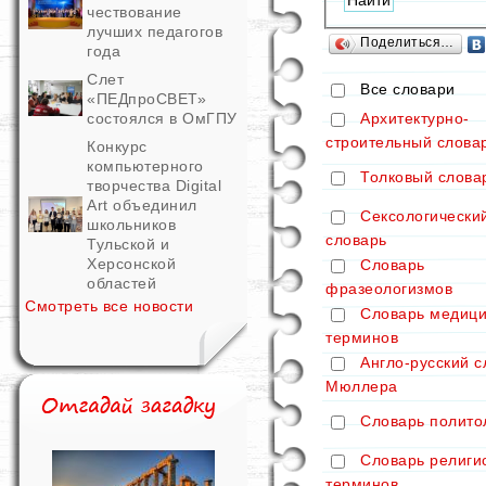
чествование
лучших педагогов
Поделиться…
года
Слет
Все словари
«ПЕДпроСВЕТ»
Архитектурно-
состоялся в ОмГПУ
строительный слова
Конкурс
компьютерного
Толковый слова
творчества Digital
Art объединил
Сексологически
школьников
словарь
Тульской и
Херсонской
Словарь
областей
фразеологизмов
Смотреть все новости
Словарь медици
терминов
Англо-русский с
Мюллера
Словарь полито
Словарь религи
терминов