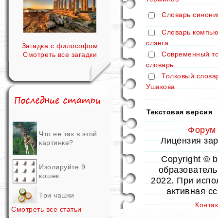
Словарь синони
Словарь компью
слэнга
Загадка с философом
Современный т
Смотреть все загадки
словарь
Толковый слова
Ушакова
Текстовая версия
Форум
Что не так в этой
Лицензия заре
картинке?
Copyright © 
Изолируйте 9
образовательн
кошек
2022. При испо
активная с
Три чашки
Конта
Смотреть все статьи