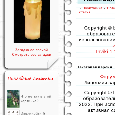
Почитай-ка
Нов
статья
Copyright ©
образовате
использовании
v
Загадка со свечой
Inviki 1
Смотреть все загадки
Текстовая версия
Фору
Лицензия зар
Copyright ©
Что не так в этой
образователь
картинке?
2022. При исп
активная 
Изолируйте 9