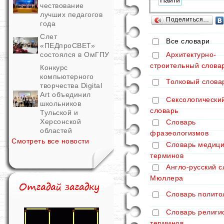
чествование
лучших педагогов
Поделиться…
года
Слет
Все словари
«ПЕДпроСВЕТ»
Архитектурно-
состоялся в ОмГПУ
строительный слова
Конкурс
компьютерного
Толковый слова
творчества Digital
Art объединил
Сексологически
школьников
словарь
Тульской и
Херсонской
Словарь
областей
фразеологизмов
Смотреть все новости
Словарь медици
терминов
Англо-русский с
Мюллера
Словарь полито
Словарь религи
терминов