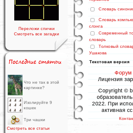
Словарь синони
Словарь компью
слэнга
Переложи спички
Современный т
Смотреть все загадки
словарь
Толковый слова
Ушакова
Текстовая версия
Форум
Лицензия заре
Что не так в этой
картинке?
Copyright © 
образовательн
Изолируйте 9
2022. При испо
кошек
активная с
Конта
Три чашки
Смотреть все статьи