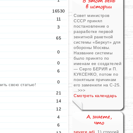
1
16530
Совет министров
11
СССР принял
постановление о
3
разработке первой
зенитной ракетной
65
системы «Беркут» для
обороны Москвы.
0
Название системы
было принято по
0
именам ее создателей
— Серго БЕРИЯ и П.
6
КУКСЕНКО, потом по
понятным причинам
0
вить свою статью!
его заменили на С-25.
...
>>>
21
Смотреть календарь
14
12
4
6
severe adj.
1) строгий,