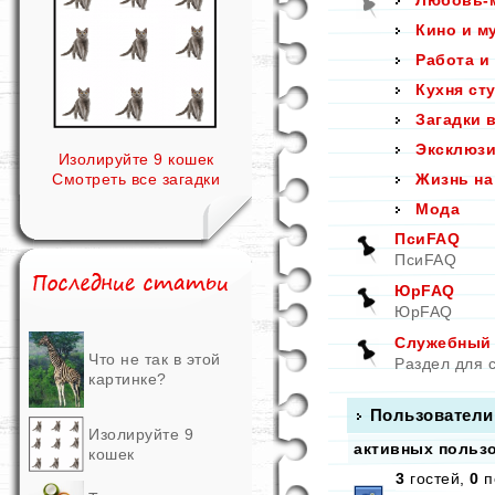
Любовь-
Кино и м
Работа и
Кухня ст
Загадки 
Эксклюзи
Изолируйте 9 кошек
Смотреть все загадки
Жизнь на
Мода
ПсиFAQ
ПсиFAQ
ЮрFAQ
ЮрFAQ
Служебный р
Что не так в этой
Раздел для 
картинке?
Пользователи
Изолируйте 9
активных пользо
кошек
3
гостей,
0
п