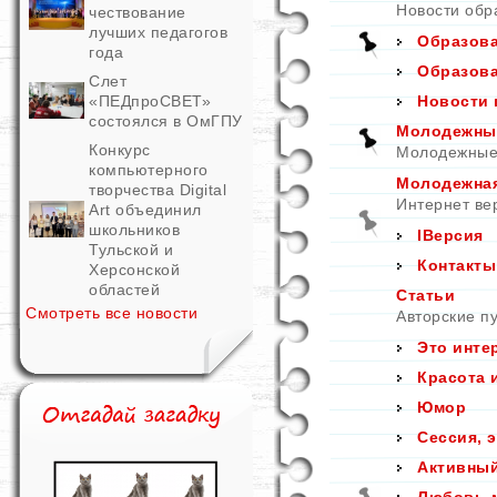
Новости обр
чествование
лучших педагогов
Образова
года
Образова
Слет
«ПЕДпроСВЕТ»
Новости 
состоялся в ОмГПУ
Молодежные
Конкурс
Молодежные 
компьютерного
Молодежная
творчества Digital
Интернет ве
Art объединил
школьников
IВерсия
Тульской и
Контакты
Херсонской
областей
Статьи
Смотреть все новости
Авторские пу
Это инте
Красота 
Юмор
Сессия, 
Активны