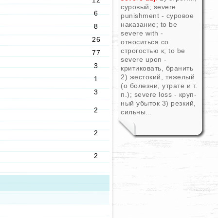
12
суровый; severe
6
punishment - суровое
наказание; to be
8
severe with -
26
относиться со
строгостью к; to be
77
severe upon -
3
критиковать, бранить
2) жестокий, тяжелый
1
(о болезни, утрате и т.
3
п.); severe loss - круп-
ный убыток 3) резкий,
2
сильны...
2
2