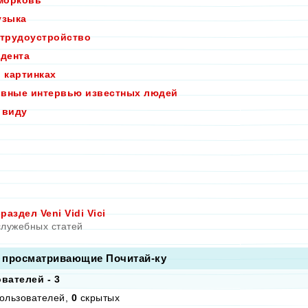
морковь
узыка
 трудоустройство
удента
в картинках
вные интервью известных людей
 виду
аздел Veni Vidi Vici
служебных статей
 просматривающие Почитай-ку
вателей - 3
ользователей,
0
скрытых