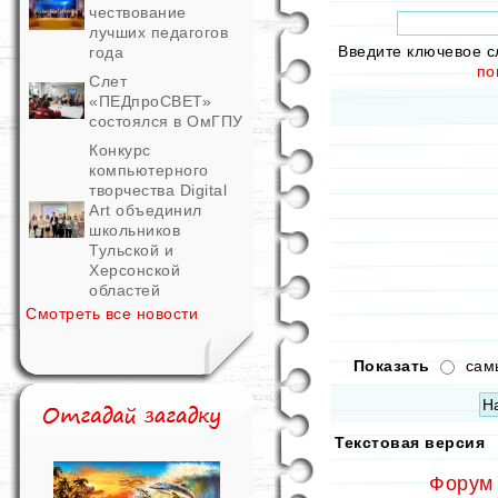
чествование
лучших педагогов
Введите ключевое с
года
по
Слет
«ПЕДпроСВЕТ»
состоялся в ОмГПУ
Конкурс
компьютерного
творчества Digital
Art объединил
школьников
Тульской и
Херсонской
областей
Смотреть все новости
Показать
сам
Текстовая версия
Форум