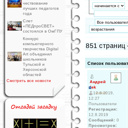
чествование
лучших педагогов
года
Слет
«ПЕДпроСВЕТ»
состоялся в ОмГПУ
Конкурс
компьютерного
851 страниц
творчества Digital
Art объединил
школьников
Список пользова
Тульской и
Херсонской
областей
Смотреть все новости
Андрей
fek
12.8.2019,
12:27
Пользователи
Регистрация:
12.8.2019
Сообщений:
0
Просмотров: