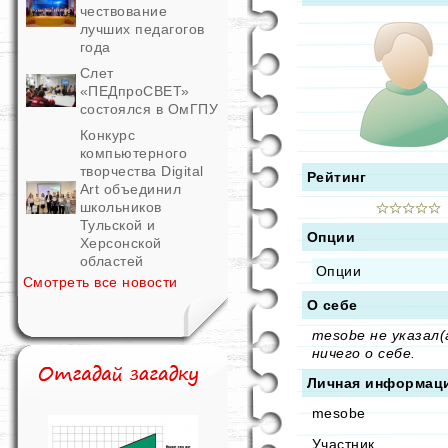
чествование
лучших педагогов
года
Слет
«ПЕДпроСВЕТ»
состоялся в ОмГПУ
Конкурс
компьютерного
творчества Digital
Рейтинг
Art объединил
школьников
Тульской и
Опции
Херсонской
областей
Опции
Смотреть все новости
О себе
mesobe не указал(
ничего о себе.
Личная информац
mesobe
Участник