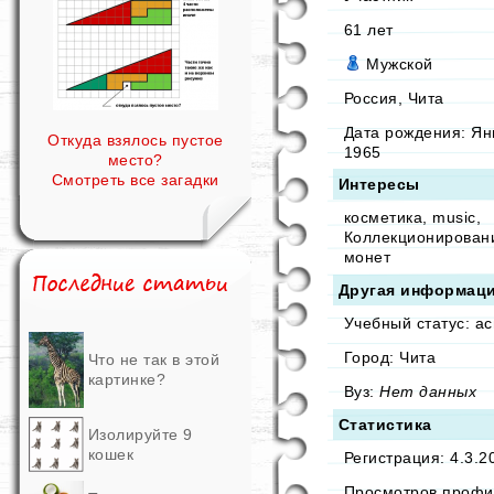
61
лет
Мужской
Россия, Чита
Дата рождения:
Ян
Откуда взялось пустое
1965
место?
Смотреть все загадки
Интересы
косметика, music,
Коллекционирован
монет
Другая информац
Учебный статус: а
Город: Чита
Что не так в этой
картинке?
Вуз:
Нет данных
Статистика
Изолируйте 9
кошек
Регистрация: 4.3.2
Просмотров профи