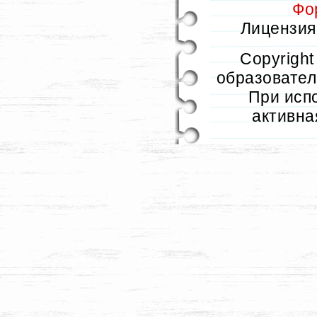
Фо
Лицензия 
Copyrigh
образователь
При исп
активна