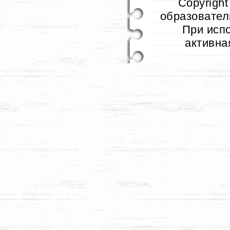
Copyrigh
образователь
При исп
активна