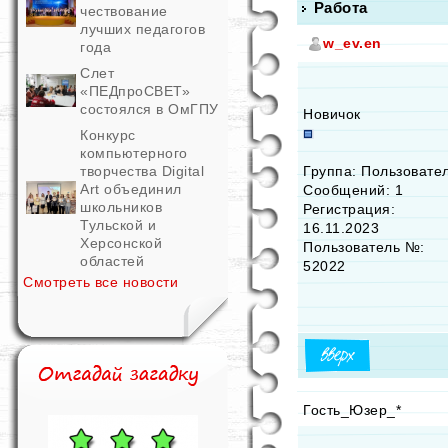
Работа
чествование
лучших педагогов
w_ev.en
года
Слет
«ПЕДпроСВЕТ»
состоялся в ОмГПУ
Новичок
Конкурс
компьютерного
творчества Digital
Группа: Пользовате
Art объединил
Сообщений: 1
школьников
Регистрация:
Тульской и
16.11.2023
Херсонской
Пользователь №:
областей
52022
Смотреть все новости
Гость_Юзер_*