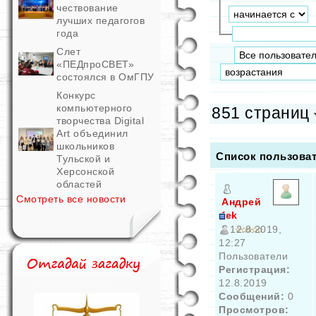
чествование
лучших педагогов
года
Слет
«ПЕДпроСВЕТ»
состоялся в ОмГПУ
Конкурс
компьютерного
851 страниц
творчества Digital
Art объединил
школьников
Список пользова
Тульской и
Херсонской
областей
Смотреть все новости
Андрей
fek
12.8.2019,
12:27
Пользователи
Регистрация:
12.8.2019
Сообщений:
0
Просмотров: