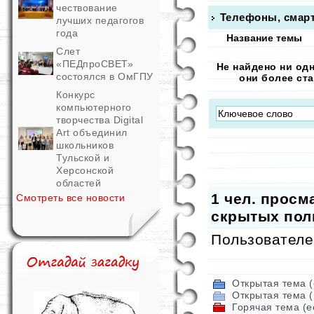
чествование
Телефоны, смар
лучших педагогов
года
Название темы
Слет
«ПЕДпроСВЕТ»
Не найдено ни од
состоялся в ОмГПУ
они более ст
Конкурс
компьютерного
творчества Digital
Art объединил
школьников
Тульской и
Херсонской
областей
1
чел. просма
Смотреть все новости
скрытых поль
Пользователе
Открытая тема (
Открытая тема (
Горячая тема (е