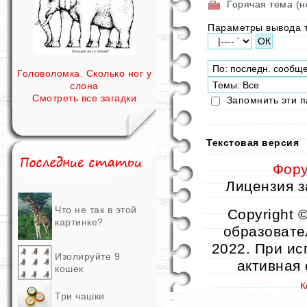
Горячая тема (н
Параметры вывода 
Головоломка. Сколько ног у
слона
Смотреть все загадки
Запомнить эти 
Текстовая версия
Фор
Лицензия за
Что не так в этой
Copyright 
картинке?
образовател
2022. При ис
Изолируйте 9
активная
кошек
К
Три чашки