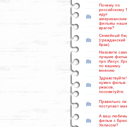
Почему по
российскому 
идут
американские
фильмы наши
врагов?
Семейный бю
(гражданский
брак)
Назовите сам
лучшие филь
про Иисус Хр
по вашему
мнению
Здравствуйте
нужен фильм
ужасов,
посоветуйте.
Правильно ли
поступает ма
А ваш любим
фильм с Брю
Уилисом?