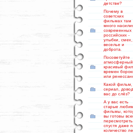
детстве?
Почему в
советских
фильмах там
много насили
современных
российских -
улыбки, смех,
веселье и
доброта.
Посоветуйте
атмосферный
красивый фил
времен борок
или ренессан
Какой фильм,
сериал, дово
вас до слёз?
А у вас есть
старые люби
фильмы, кот
вы готовы все
пересмотреть
спустя даже n
количество л