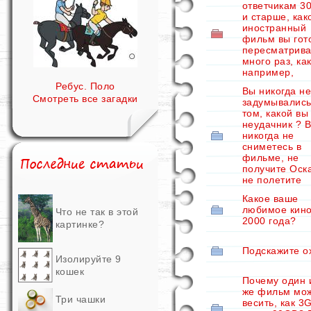
ответчикам 30
и старше, как
иностранный
фильм вы гот
пересматрива
много раз, как
например,
Ребус. Поло
Вы никогда н
Смотреть все загадки
задумывались
том, какой вы
неудачник ? 
никогда не
сниметесь в
фильме, не
получите Оск
не полетите
Какое ваше
любимое кино
Что не так в этой
2000 года?
картинке?
Подскажите о
Изолируйте 9
кошек
Почему один 
же фильм мо
Три чашки
весить, как 3