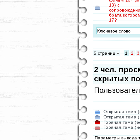
фильм 16+ (м
13) с
сопровожден
брата которо
17?
5 страниц
1
2
3
2
чел. прос
скрытых по
Пользовате
Открытая тема (
Открытая тема (
Горячая тема (е
Горячая тема (н
Параметры вывода 