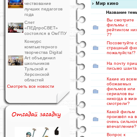
Мир кино
чествование
лучших педагогов
Название тем
года
Вы смотрите
Слет
фильмы с
«ПЕДпроСВЕТ»
рейтингом ни
состоялся в ОмГПУ
7?
Конкурс
Посоветуйте 
компьютерного
страшный фи
творчества Digital
пожалуйста!?
Art объединил
школьников
На почту при
письмо шанта
Тульской и
Херсонской
Какие из все
областей
обожаемых
Смотреть все новости
фильмов или
сериалов вы
никогда в жиз
смотрели?
Какой фильм
произвёл на 
очень сильно
впечатление?
Вопрос к