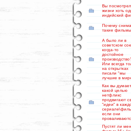
Вы посмотрел
жизни хоть о
индийский ф
Почему сним
такие фильм
А было ли в
советском со
когда-то
достойное
производство
Или всегда то
на открытках
писали "мы
лучшие в мир
Как вы думает
какой целью
нетфликс
продвигают с
"идеи" в кажд
сериале\филь
если они
проваливают
Пустят ли ме