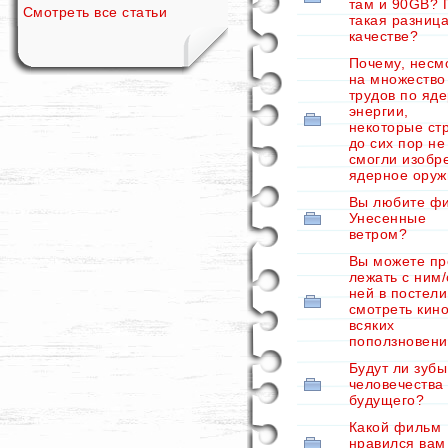
там и 90GB? 
Смотреть все статьи
такая разница
качестве?
Почему, несм
на множество
трудов по яд
энергии,
некоторые ст
до сих пор не
смогли изобр
ядерное оруж
Вы любите ф
Унесенные
ветром?
Вы можете пр
лежать с ним/
ней в постели
смотреть кино
всяких
поползновен
Будут ли зубы
человечества
будущего?
Какой фильм
нравился вам