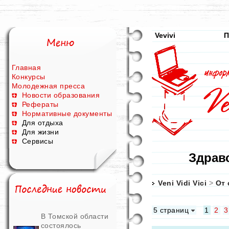
Vevivi
П
Главная
Конкурсы
Молодежная пресса
Новости образования
Рефераты
Нормативные документы
Для отдыха
Для жизни
Сервисы
Здравс
Veni Vidi Vici
>
От 
5 страниц
1
2
3
В Томской области
состоялось