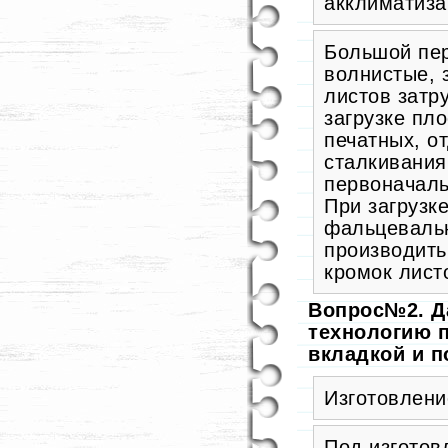
акклиматиза
Большой пер
волнистые, 
листов затр
загрузке пл
печатных, о
сталкивания
первоначаль
При загрузк
фальцеваль
производить
кромок лист
Вопрос№2. Да
технологию 
вкладкой и п
Изготовлени
Под изготов