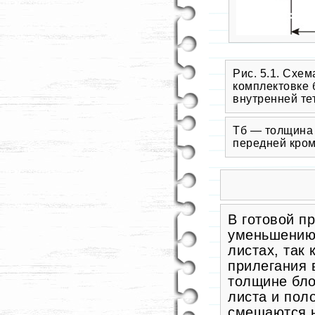
Рис. 5.1. Схе
комплектовке 
внутренней те
Тб — толщина 
передней кром
В готовой п
уменьшению 
листах, так 
прилегания 
толщине бло
листа и пол
смещаются н