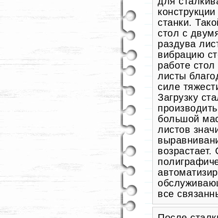
для сталкив
конструкции
станки. Так
стол с двум
раздува лис
вибрацию ст
работе стол
листы благо
силе тяжест
Загрузку ст
производить
большой мас
листов знач
выравнивани
возрастает.
полиграфиче
автоматизир
обслуживающ
все связанн
После сталк