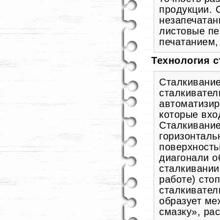
продукции. 
незапечатан
листовые п
печатанием,
Технология 
Сталкивание
сталкивател
автоматизир
которые вхо
Сталкивание
горизонталь
поверхность
диагонали о
сталкивании
работе) сто
сталкивател
образует ме
смазку», ра