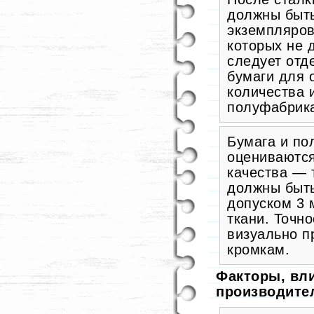
должны быть
экземпляров
которых не 
следует отд
бумаги для 
количества 
полуфабрика
Бумага и по
оцениваются
качества — 
должны быть
допуском 3 
ткани. Точн
визуально п
кромкам.
Факторы, вл
производите