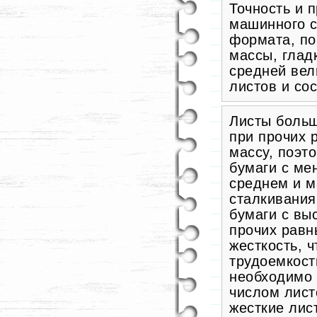
Точность и 
машинного с
формата, по
массы, глад
средней вел
листов и со
Листы больш
при прочих 
массу, поэт
бумаги с ме
среднем и м
сталкивания
бумаги с вы
прочих равн
жесткость, 
трудоемкост
необходимо 
числом листо
жесткие лис