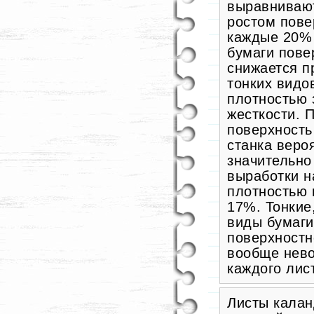
выравнивают
ростом пове
каждые 20% 
бумаги пове
снижается п
тонких видо
плотностью 
жесткости. 
поверхность
станка веро
значительно
выработки н
плотностью 
17%. Тонкие
виды бумаги
поверхностн
вообще нево
каждого лис
Листы калан