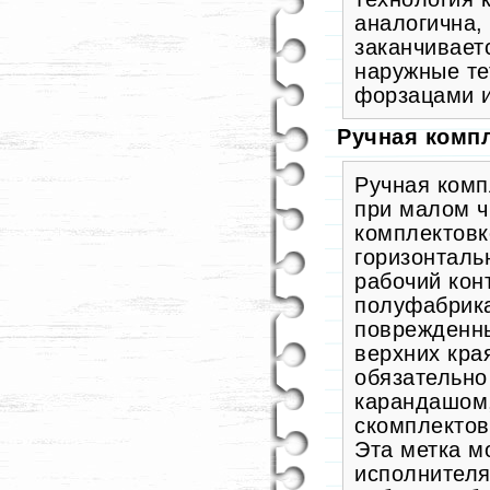
аналогична,
заканчивает
наружные те
форзацами 
Ручная комп
Ручная комп
при малом ч
комплектовк
горизонталь
рабочий кон
полуфабрика
поврежденны
верхних кра
обязательно
карандашом,
скомплектов
Эта метка м
исполнителя