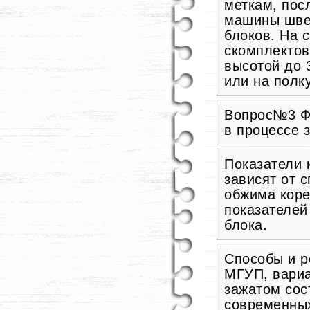
меткам, пос
машины шве
блоков. На 
скомплектов
высотой до 
или на полк
Вопрос№3 Фа
в процессе 
Показатели 
зависят от 
обжима коре
показателей
блока.
Способы и р
МГУП, вариа
зажатом сос
современных