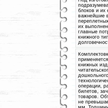
подразумева
блоков и их
важнейшие в
переплетных
их выполнен
главные пот
книжного ти
долговечнос
Комплектовк
применяется
книжных изд
читательског
дошкольного
технологиче
операции, р
билетов, зач
товаров. Об
не превышае
мм. Толщину