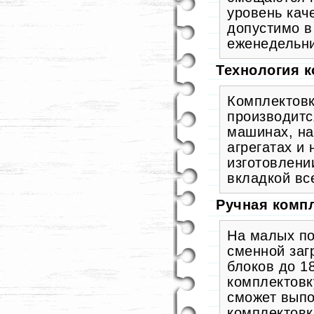
уровень кач
допустимо в
еженедельни
Технология 
Комплектовк
производитс
машинах, на
агрегатах и
изготовлени
вкладкой вс
Ручная комп
На малых по
сменной заг
блоков до 1
комплектовк
сможет выпо
комплектовк