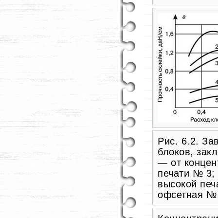
Рис. 6.2. З
блоков, зак
— от концен
печати № 3;
высокой печ
офсетная №