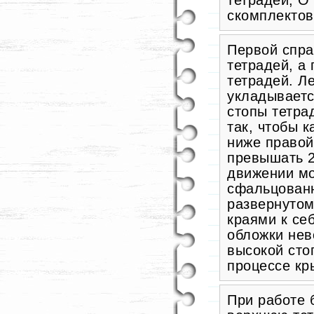
тетрадей; О
скомплектов
Первой спра
тетрадей, а
тетрадей. Л
укладываетс
стопы тетра
так, чтобы к
ниже правой
превышать 2
движении мо
сфальцован
развернутом
краями к се
обложки нев
высокой сто
процессе кр
При работе 