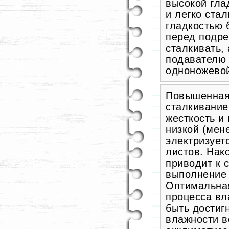
высокой гла
и легко ста
гладкостью 
перед подре
сталкивать,
подавателю 
одноножево
Повышенная 
сталкивание,
жесткость и
низкой (мен
электризует
листов. Нак
приводит к 
выполнение 
Оптимальная
процесса вл
быть достиг
влажности в