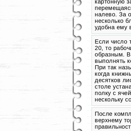
картонную з
перемещаясь
налево. За 
несколько б
удобна ему 
Если число 
20, то рабо
образным. В
выполнять к
При так наз
когда книжн
десятков ли
столе устан
полку с яче
нескольку со
После компл
верхнему то
правильност