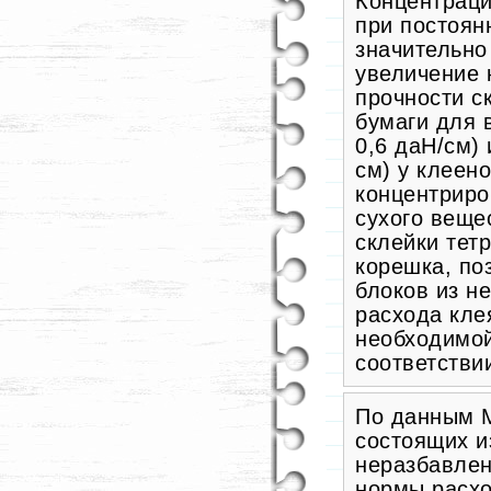
Концентраци
при постоянн
значительно
увеличение 
прочности с
бумаги для в
0,6 даН/см) 
см) у клеен
концентриро
сухого веще
склейки тет
корешка, по
блоков из н
расхода кле
необходимой
соответстви
По данным М
состоящих и
неразбавле
нормы расхо