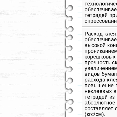
технологиче
обеспечивае
тетрадей пр
спрессованно
Расход клея
обеспечивае
высокой кон
проникание
корешковых 
прочность с
увеличением
видов бумаги
расхода кле
повышение п
неклеевых в
тетрадей из
абсолютное 
составляет с
(кгс/см).