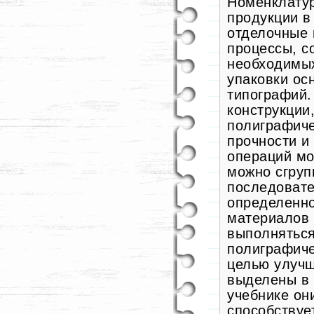
Номенклатур
продукции в
отделочные
процессы, с
необходимых
упаковки ос
типографий.
конструкции
полиграфиче
прочности и
операций мо
можно сгруп
последовате
определенно
материалов 
выполняться
полиграфиче
целью улучш
выделены в 
учебнике он
способствуе