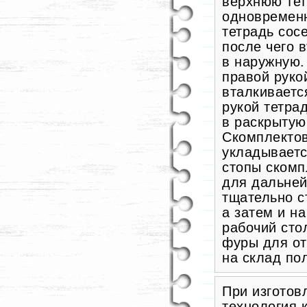
верхнюю тет
одновременн
тетрадь сос
после чего 
в наружную.
правой руко
вталкиваетс
рукой тетрад
в раскрытую
Скомплектов
укладываетс
стопы скомп
для дальней
тщательно с
а затем и н
рабочий сто
фуры для от
на склад по
При изготов
технология 