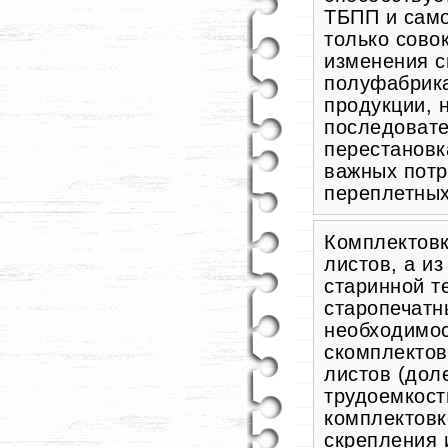
ТБПП и само
только сово
изменения с
полуфабрика
продукции, н
последовате
перестановк
важных потр
переплетных
Комплектовк
листов, а из
старинной т
старопечатны
необходимос
скомплектов
листов (дол
трудоемкост
комплектовк
скрепления 