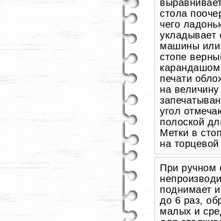
выравнивает
стола пооче
чего ладонь
укладывает 
машины или 
стопе верны
карандашом 
печати облож
на величину
запечатыван
угол отмеча
полоской дл
Метки в сто
на торцевой 
При ручном 
непроизводи
поднимает и
до 6 раз, об
малых и сре