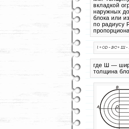
вкладкой ог
наружных до
блока или и
по радиусу R
пропорциона
где Ш — шир
толщина бло