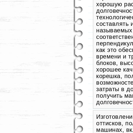
хорошую рас
долговечнос
технологиче
составлять и
называемых 
соответствен
перпендикул
как это обе
времени и т
блоков, выс
хорошее кач
корешка, по
возможност
затраты в д
получить ма
долговечност
Изготовлени
оттисков, п
машинах, вк