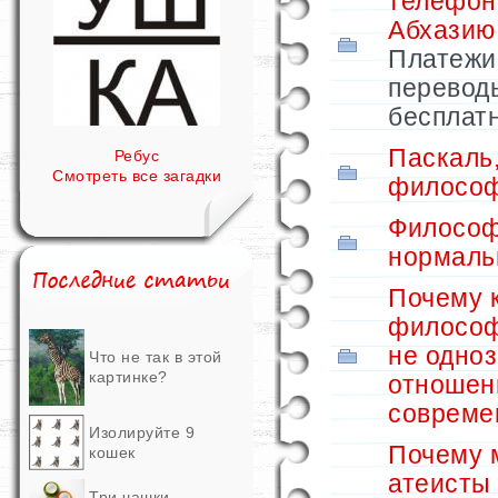
телефон
Абхазию
Платежи
перевод
бесплат
Паскаль
Ребус
Смотреть все загадки
философ
Философ
нормаль
Почему 
философ
не одно
Что не так в этой
картинке?
отношен
совреме
Изолируйте 9
Почему 
кошек
атеисты
Три чашки