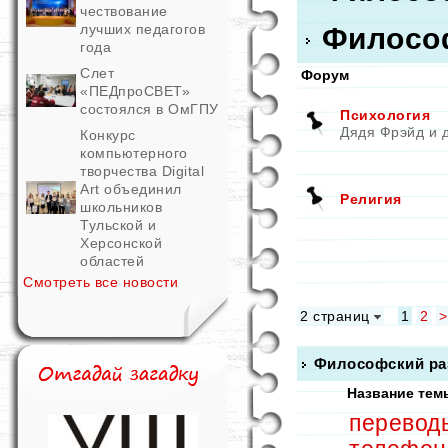
чествование
лучших педагогов
Филосо
года
Слет
Форум
«ПЕДпроСВЕТ»
состоялся в ОмГПУ
Психология
Дядя Фрэйд и д
Конкурс
компьютерного
творчества Digital
Art объединил
Религия
школьников
Тульской и
Херсонской
областей
Смотреть все новости
2 страниц
1
2
>
Философский ра
Название тем
перевод