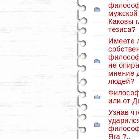
филосо
мужской
Каковы 
тезиса?
Имеете 
собстве
философ
не опира
мнение 
людей?
Философ
или от Д
Узнав ч
ударился
философ
Яга ?..