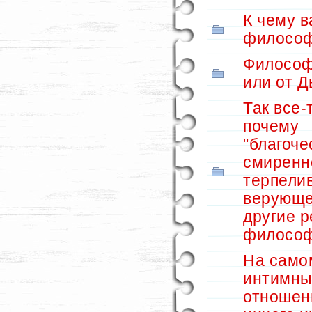
К чему в
филосо
Философ
или от Д
Так все-т
почему
"благоче
смиренн
терпелив
верующе
другие 
философ
На само
интимны
отношен