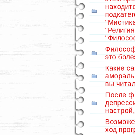
находитс
подкатег
"Мистика
"Религия
"Филосо
Философ
это боле
Какие с
амораль
вы чита
После ф
депресс
настрой,
Возможе
ход прог