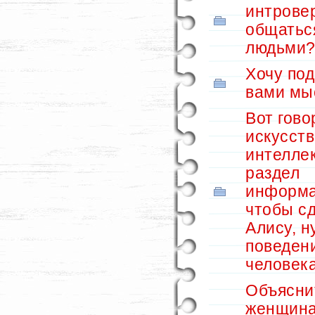
интрове
общатьс
людьми
Хочу под
вами мы
Вот гово
искусст
интеллек
раздел
информа
чтобы с
Алису, н
поведен
человека
Объясни
женщин