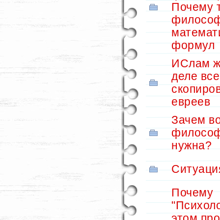
Почему т
философ
математ
формул
ИСлам ж
деле все
скопиров
евреев
Зачем во
философ
нужна?
Ситуация
Почему
"Психоло
этом про