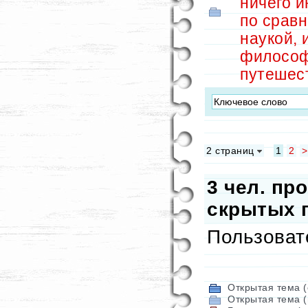
ничего и
по срав
наукой, 
философ
путешес
2 страниц
1
2
>
3
чел. про
скрытых п
Пользоват
Открытая тема (
Открытая тема (