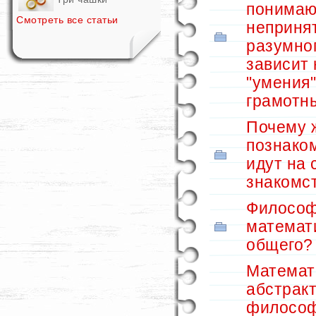
понимают
Смотреть все статьи
неприня
разумно
зависит 
"умения"
грамотн
Почему 
познако
идут на 
знакомс
Философ
математ
общего?
Математ
абстракт
философ