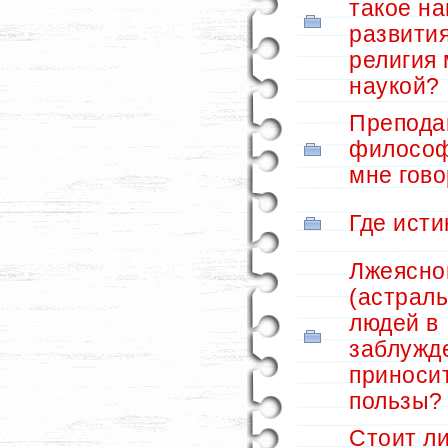
такое н
развития
религия 
наукой?
Препода
философ
мне говор
Где исти
Лжеясно
(астраль
людей в
заблужд
приноси
пользы?
Стоит л